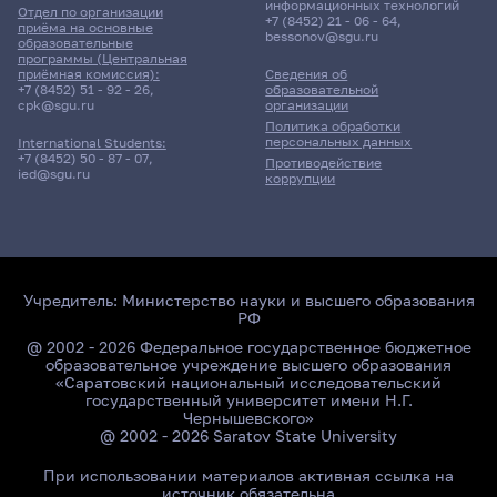
информационных технологий
Отдел по организации
+7 (8452) 21 - 06 - 64
,
приёма на основные
bessonov@sgu.ru
образовательные
программы (Центральная
приёмная комиссия):
Сведения об
+7 (8452) 51 - 92 - 26
,
образовательной
cpk@sgu.ru
организации
Политика обработки
персональных данных
International Students:
+7 (8452) 50 - 87 - 07
,
Противодействие
ied@sgu.ru
коррупции
Учредитель:
Министерство науки и высшего образования
РФ
@ 2002 - 2026 Федеральное государственное бюджетное
образовательное учреждение высшего образования
«Саратовский национальный исследовательский
государственный университет имени Н.Г.
Чернышевского»
@ 2002 - 2026 Saratov State University
При использовании материалов активная ссылка на
источник обязательна