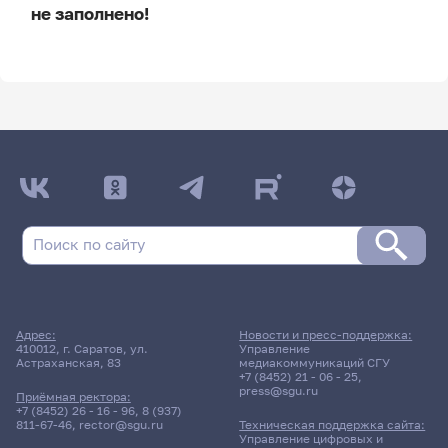
не заполнено!
ДАТА ПОСЛЕДНЕГО ОБНОВЛЕНИЯ:
НЕ ОБНОВЛЯЛОСЬ
Расписание сессии
Расписание сессии еще не заполнено!
Адрес:
Новости и пресс-поддержка:
410012, г. Саратов, ул.
Управление
Астраханская, 83
медиакоммуникаций СГУ
+7 (8452) 21 - 06 - 25
,
press@sgu.ru
Приёмная ректора:
+7 (8452) 26 - 16 - 96
,
8 (937)
811-67-46
,
rector@sgu.ru
Техническая поддержка сайта:
Управление цифровых и