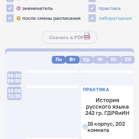
знаменатель
практика
з
после смены расписания
лабораторная
↺
Скачать в PDF
Пн
Вт
Ср
Чт
Пт
Сб
08:20
09:50
ПРАКТИКА
10:00
11:35
История
русского языка
242 гр. ГДРЯиИН
16 корпус, 202
комната