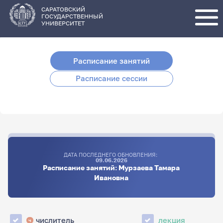
Перейти
к
основному
САРАТОВСКИЙ
содержанию
ГОСУДАРСТВЕННЫЙ
УНИВЕРСИТЕТ
Расписание занятий
Расписание сессии
ДАТА ПОСЛЕДНЕГО ОБНОВЛЕНИЯ:
09.06.2026
Расписание занятий: Мурзаева Тамара
Ивановна
числитель
лекция
ч