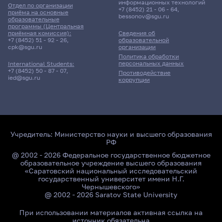
информационных технологий
Отдел по организации
+7 (8452) 21 - 06 - 64
,
приёма на основные
bessonov@sgu.ru
9 корпус, 110 комната
образовательные
программы (Центральная
приёмная комиссия):
Сведения об
+7 (8452) 51 - 92 - 26
,
образовательной
25 мая 2026 г. 10:00
cpk@sgu.ru
организации
Политика обработки
персональных данных
International Students:
Дифференцированный зачет
+7 (8452) 50 - 87 - 07
,
Противодействие
Методы возмущений в
ied@sgu.ru
коррупции
прикладной математике
311гр., Мех-мат
Д/о
3 корпус, 64 комната
Учредитель:
Министерство науки и высшего образования
РФ
@ 2002 - 2026 Федеральное государственное бюджетное
образовательное учреждение высшего образования
«Саратовский национальный исследовательский
государственный университет имени Н.Г.
Чернышевского»
@ 2002 - 2026 Saratov State University
При использовании материалов активная ссылка на
источник обязательна