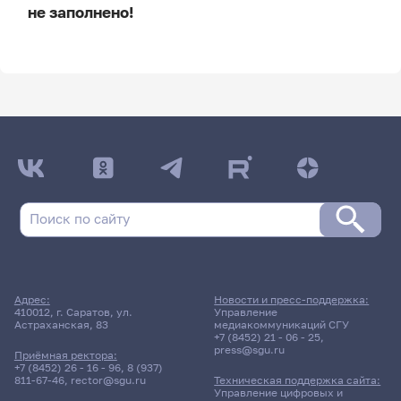
не заполнено!
ДАТА ПОСЛЕДНЕГО ОБНОВЛЕНИЯ:
НЕ ОБНОВЛЯЛОСЬ
Расписание сессии
24 апреля 2026 г. 10:00
Дифференцированный зачет
Адрес:
Новости и пресс-поддержка:
Численные методы и
410012, г. Саратов, ул.
Управление
Астраханская, 83
медиакоммуникаций СГУ
моделирование в
+7 (8452) 21 - 06 - 25
,
прикладной математике
press@sgu.ru
Приёмная ректора:
+7 (8452) 26 - 16 - 96
,
8 (937)
811-67-46
,
rector@sgu.ru
Техническая поддержка сайта:
411гр., Мех-мат
Управление цифровых и
Д/о