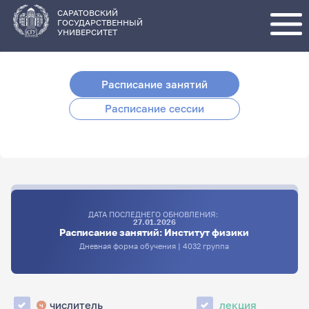
Перейти
к
основному
САРАТОВСКИЙ
содержанию
ГОСУДАРСТВЕННЫЙ
УНИВЕРСИТЕТ
Расписание занятий
Расписание сессии
ДАТА ПОСЛЕДНЕГО ОБНОВЛЕНИЯ:
27.01.2026
Расписание занятий: Институт физики
Дневная форма обучения | 4032 группа
числитель
лекция
ч