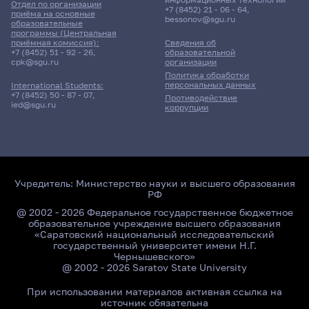
Отдел по организации
+7 (8452) 21 - 06 - 64
,
приёма на основные
bessonov@sgu.ru
образовательные
3 корпус, 38 комната
программы (Центральная
приёмная комиссия):
Сведения об
+7 (8452) 51 - 92 - 26
,
образовательной
cpk@sgu.ru
организации
21 апреля 2026 г. 10:00
Политика обработки
персональных данных
International Students:
Дифференцированный зачет
+7 (8452) 50 - 87 - 07
,
Противодействие
ied@sgu.ru
коррупции
Спецпрактикум по нелинейной динамике
Рамазанов Ибадулла Рамзесович
8 корпус, 108 комната
Учредитель:
Министерство науки и высшего образования
РФ
22 апреля 2026 г. 10:00
@ 2002 - 2026 Федеральное государственное бюджетное
образовательное учреждение высшего образования
«Саратовский национальный исследовательский
Дифференцированный зачет
государственный университет имени Н.Г.
Чернышевского»
Марковские процессы
@ 2002 - 2026 Saratov State University
Вадивасова Татьяна Евгеньевна
При использовании материалов активная ссылка на
источник обязательна