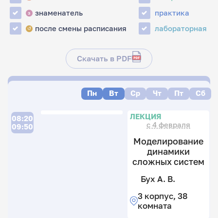
знаменатель
практика
з
после смены расписания
лабораторная
↺
Скачать в PDF
Пн
Вт
Ср
Чт
Пт
Сб
П
ЛЕКЦИЯ
08:20
с 4 февраля
09:50
Моделирование
динамики
сложных систем
Бух А. В.
3 корпус, 38
Б
комната
А