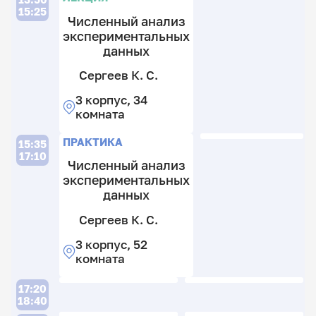
к
15:25
Численный анализ
экспериментальных
Л
данных
Сергеев К. С.
3 корпус, 34
комната
Л
ПРАКТИКА
15:35
17:10
Численный анализ
экспериментальных
данных
С
Сергеев К. С.
В.
С
В.
3 корпус, 52
К
комната
С
3
С
к
В.
3
17:20
5
В.
к
18:40
к
3