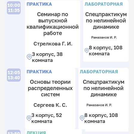
В.
Л
ПРАКТИКА
ЛАБОРАТОРНАЯ
10:00
11:35
3
Семинар по
Спецпрактикум
к
выпускной
по нелинейной
5
квалификационной
динамике
В
к
работе
Т.
Рамазанов И. Р.
Е.
Стрелкова Г. И.
8 корпус, 108
3
комната
3 корпус, 38
к
комната
3
к
П
ПРАКТИКА
ЛАБОРАТОРНАЯ
12:05
13:40
Основы теории
Спецпрактикум
распределенных
по нелинейной
систем
динамике
В
Т.
Сергеев К. С.
Рамазанов И. Р.
Е.
8 корпус, 108
3 корпус, 52
3
комната
комната
к
П
3
ЛЕКЦИЯ
13:50