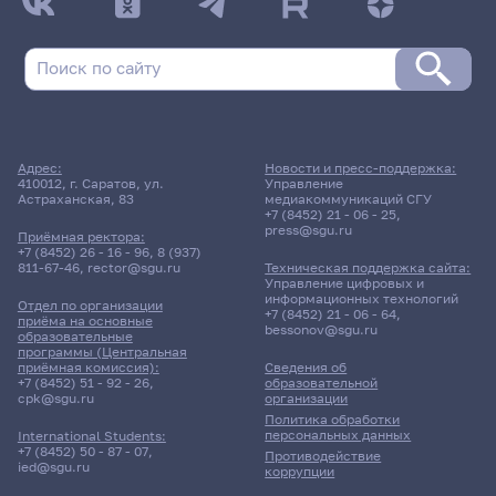
08.10.2025
Расписание сессии: Социологический
факультет
Дневная форма обучения | 281 группа
Адрес:
Новости и пресс-поддержка:
Расписание сессии еще не заполнено!
410012, г. Саратов, ул.
Управление
Астраханская, 83
медиакоммуникаций СГУ
+7 (8452) 21 - 06 - 25
,
press@sgu.ru
Приёмная ректора:
+7 (8452) 26 - 16 - 96
,
8 (937)
811-67-46
,
rector@sgu.ru
Техническая поддержка сайта:
Управление цифровых и
информационных технологий
Отдел по организации
+7 (8452) 21 - 06 - 64
,
приёма на основные
bessonov@sgu.ru
образовательные
программы (Центральная
приёмная комиссия):
Сведения об
+7 (8452) 51 - 92 - 26
,
образовательной
cpk@sgu.ru
организации
Политика обработки
персональных данных
International Students:
+7 (8452) 50 - 87 - 07
,
Противодействие
ied@sgu.ru
коррупции