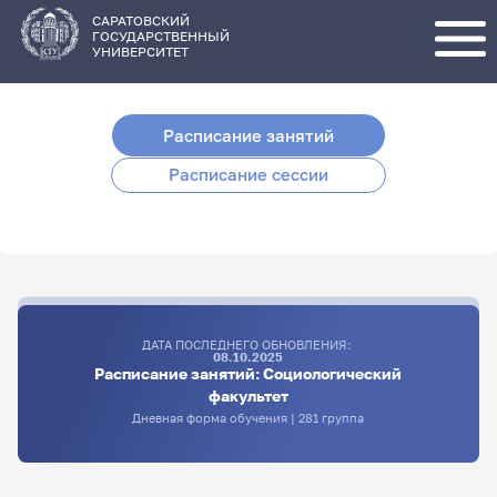
Перейти
к
основному
САРАТОВСКИЙ
содержанию
ГОСУДАРСТВЕННЫЙ
УНИВЕРСИТЕТ
Расписание занятий
Расписание сессии
ДАТА ПОСЛЕДНЕГО ОБНОВЛЕНИЯ:
08.10.2025
Расписание занятий: Социологический
факультет
Дневная форма обучения | 281 группа