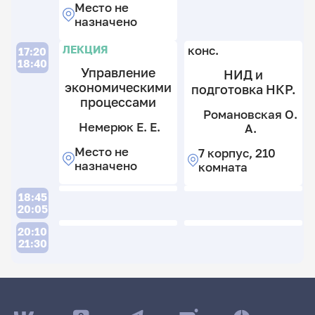
Место не
назначено
Л
ЛЕКЦИЯ
конс.
17:20
18:40
Ш
Управление
НИД и
Н
экономическими
подготовка НКР.
В.
процессами
Романовская О.
7
Немерюк Е. Е.
А.
к
3
Место не
7 корпус, 210
К
к
назначено
комната
С
В.
18:45
7
20:05
к
20:10
3
21:30
к
ДАТА ПОСЛЕДНЕГО ОБНОВЛЕНИЯ: