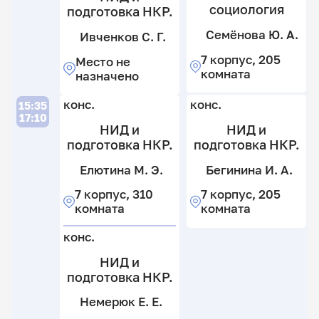
Д
социология
подготовка НКР.
Семёнова Ю. А.
Д
Ивченков С. Г.
7 корпус, 205
Место не
комната
назначено
ко
конс.
конс.
15:35
17:10
НИД и
НИД и
подготовка НКР.
подготовка НКР.
Елютина М. Э.
Бегинина И. А.
7 корпус, 310
7 корпус, 205
По
Д.
комната
комната
В.
М
конс.
н
НИД и
н
подготовка НКР.
ко
Немерюк Е. Е.