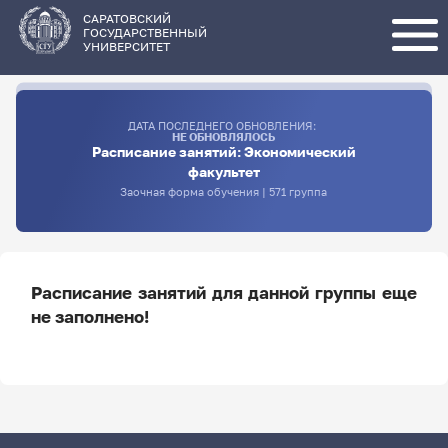
Перейти
к
основному
САРАТОВСКИЙ
содержанию
ГОСУДАРСТВЕННЫЙ
УНИВЕРСИТЕТ
ДАТА ПОСЛЕДНЕГО ОБНОВЛЕНИЯ:
НЕ ОБНОВЛЯЛОСЬ
Расписание занятий: Экономический
факультет
Заочная форма обучения | 571 группа
Расписание занятий для данной группы еще
не заполнено!