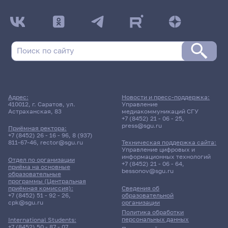
ДАТА ПОСЛЕДНЕГО ОБНОВЛЕНИЯ:
НЕ ОБНОВЛЯЛОСЬ
Расписание сессии: Экономический факультет
Заочная форма обучения | 571 группа
Расписание сессии еще не заполнено!
Адрес:
Новости и пресс-поддержка:
410012, г. Саратов, ул.
Управление
Астраханская, 83
медиакоммуникаций СГУ
+7 (8452) 21 - 06 - 25
,
press@sgu.ru
Приёмная ректора:
+7 (8452) 26 - 16 - 96
,
8 (937)
811-67-46
,
rector@sgu.ru
Техническая поддержка сайта:
Управление цифровых и
информационных технологий
Отдел по организации
+7 (8452) 21 - 06 - 64
,
приёма на основные
bessonov@sgu.ru
образовательные
программы (Центральная
приёмная комиссия):
Сведения об
+7 (8452) 51 - 92 - 26
,
образовательной
cpk@sgu.ru
организации
Политика обработки
персональных данных
International Students:
+7 (8452) 50 - 87 - 07
,