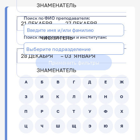
ЗНАМЕНАТЕЛЬ
Поиск по ФИО преподавателя:
21 ДЕКАБРЯ – 27 ДЕКАБРЯ
Поиск по факультетами и институтам:
ЧИСЛИТЕЛЬ
28 ДЕКАБРЯ – 03 ЯНВАРЯ
Применить фильтры
ЗНАМЕНАТЕЛЬ
А
Б
В
Г
Д
Е
Ж
З
И
К
Л
М
Н
О
П
Р
С
Т
У
Ф
Х
Ц
Ч
Ш
Щ
Э
Ю
Я