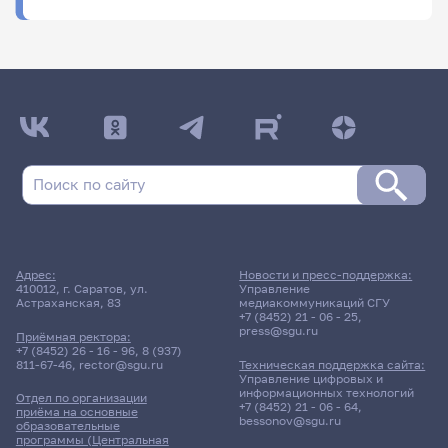
ФИО
Подразделение
Адрес:
Новости и пресс-поддержка:
410012, г. Саратов, ул.
Управление
Астраханская, 83
медиакоммуникаций СГУ
+7 (8452) 21 - 06 - 25
,
press@sgu.ru
Приёмная ректора:
+7 (8452) 26 - 16 - 96
,
8 (937)
811-67-46
,
rector@sgu.ru
Техническая поддержка сайта:
Управление цифровых и
информационных технологий
Отдел по организации
+7 (8452) 21 - 06 - 64
,
приёма на основные
bessonov@sgu.ru
образовательные
программы (Центральная