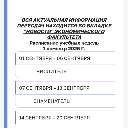
5 курс:
541
561
562
571
1 курс:
141
161
171
ВСЯ АКТУАЛЬНАЯ ИНФОРМАЦИЯ
2 курс:
241
261
263
271
1 курс:
111
131
151
181
ПЕРЕСДАЧ НАХОДИТСЯ ВО ВКЛАДКЕ
3 курс:
341
361
371
2 курс:
211
231
251
281
"НОВОСТИ" ЭКОНОМИЧЕСКОГО
4 курс:
461
463
471
3 курс:
311
331
351
381
ФАКУЛЬТЕТА
5 курс:
541
561
571
Расписание учебных недель
1 семестр 2026 Г.
01 СЕНТЯБРЯ – 06 СЕНТЯБРЯ
ЧИСЛИТЕЛЬ
07 СЕНТЯБРЯ – 13 СЕНТЯБРЯ
ЗНАМЕНАТЕЛЬ
14 СЕНТЯБРЯ – 20 СЕНТЯБРЯ