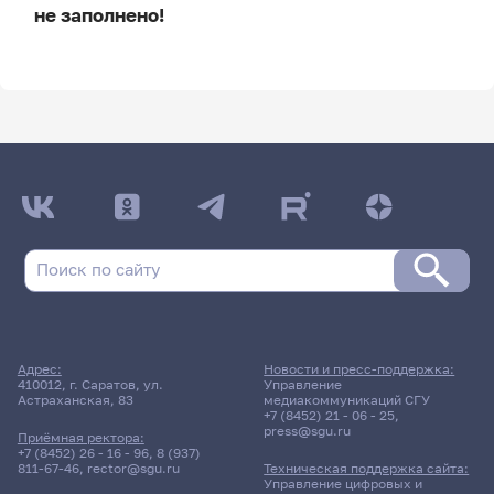
не заполнено!
ДАТА ПОСЛЕДНЕГО ОБНОВЛЕНИЯ:
НЕ ОБНОВЛЯЛОСЬ
Расписание сессии
Заочная форма обучения
Адрес:
Новости и пресс-поддержка:
25 мая 2026 г. 16:50
410012, г. Саратов, ул.
Управление
Астраханская, 83
медиакоммуникаций СГУ
+7 (8452) 21 - 06 - 25
,
Практика
press@sgu.ru
Приёмная ректора:
Методика развития детского
+7 (8452) 26 - 16 - 96
,
8 (937)
изобразительного
811-67-46
,
rector@sgu.ru
Техническая поддержка сайта:
творчества дошкольников
Управление цифровых и