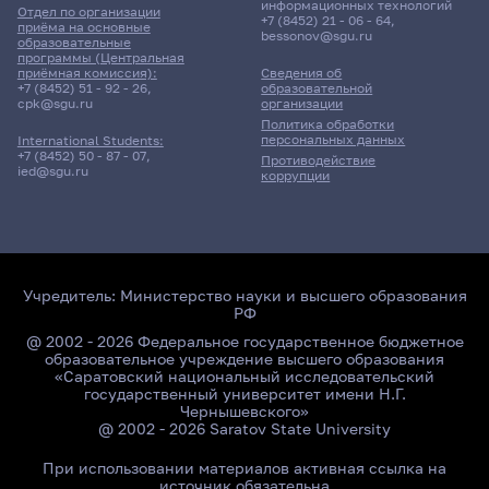
информационных технологий
Отдел по организации
+7 (8452) 21 - 06 - 64
,
приёма на основные
32гр., БППФ
bessonov@sgu.ru
образовательные
Д/о
программы (Центральная
приёмная комиссия):
Сведения об
+7 (8452) 51 - 92 - 26
,
образовательной
Главный корпус БИ, 403а
cpk@sgu.ru
организации
комната
Политика обработки
персональных данных
International Students:
+7 (8452) 50 - 87 - 07
,
Противодействие
ied@sgu.ru
коррупции
Учредитель:
Министерство науки и высшего образования
РФ
@ 2002 - 2026 Федеральное государственное бюджетное
образовательное учреждение высшего образования
«Саратовский национальный исследовательский
государственный университет имени Н.Г.
Чернышевского»
@ 2002 - 2026 Saratov State University
При использовании материалов активная ссылка на
источник обязательна