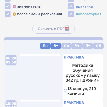
знаменатель
практика
з
после смены расписания
лабораторная
↺
Скачать в PDF
Пн
Вт
Ср
Чт
Пт
Сб
ПРАКТИКА
08:20
09:50
Методика
обучения
русскому языку
342 гр. ГДРЯиИН
18 корпус, 210
комната
ПРАКТИКА
10:00