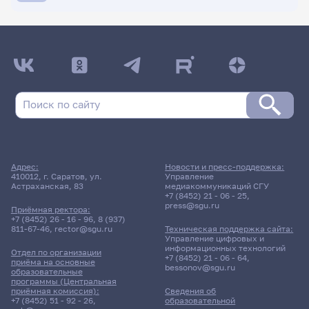
ДАТА ПОСЛЕДНЕГО ОБНОВЛЕНИЯ:
09.04.2026
Расписание сессии: Кабанова Марина
Игоревна
17 июня 2026 г. 9:00
Адрес:
Новости и пресс-поддержка:
410012, г. Саратов, ул.
Управление
Экзамен
Астраханская, 83
медиакоммуникаций СГУ
Методика обучения
+7 (8452) 21 - 06 - 25
,
русскому языку
press@sgu.ru
Приёмная ректора:
+7 (8452) 26 - 16 - 96
,
8 (937)
811-67-46
,
rector@sgu.ru
Техническая поддержка сайта:
341гр., ГДРЯиИН
Управление цифровых и
Д/о
информационных технологий
Отдел по организации
+7 (8452) 21 - 06 - 64
,
приёма на основные
bessonov@sgu.ru
образовательные
16 корпус, 306 комната
программы (Центральная
приёмная комиссия):
Сведения об
+7 (8452) 51 - 92 - 26
,
образовательной