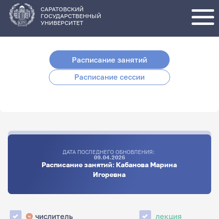
Перейти
к
основному
САРАТОВСКИЙ
содержанию
ГОСУДАРСТВЕННЫЙ
УНИВЕРСИТЕТ
Расписание занятий
Расписание сессии
ДАТА ПОСЛЕДНЕГО ОБНОВЛЕНИЯ:
09.04.2026
Расписание занятий: Кабанова Марина
Игоревна
числитель
лекция
ч