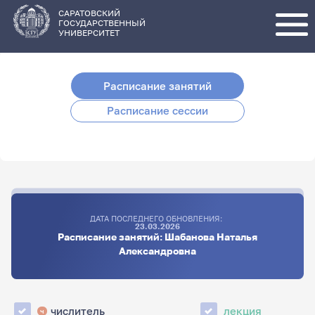
Перейти
к
основному
САРАТОВСКИЙ
содержанию
ГОСУДАРСТВЕННЫЙ
УНИВЕРСИТЕТ
Расписание занятий
Расписание сессии
ДАТА ПОСЛЕДНЕГО ОБНОВЛЕНИЯ:
23.03.2026
Расписание занятий: Шабанова Наталья
Александровна
числитель
лекция
ч