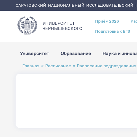
САРАТОВСКИЙ НАЦИОНАЛЬНЫЙ ИССЛЕДОВАТЕЛЬСКИЙ Г
Приём 2026
Ра
Header
УНИВЕРСИТЕТ
menu
ЧЕРНЫШЕВСКОГO
Подготовка к ЕГЭ
Университет
Образование
Наука и иннов
Перейти
Строка
Главная
Расписание
Расписание подразделения
к
навигации
основному
содержанию