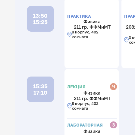
13:50
ПРАКТИКА
ПРА
15:25
Физика
211 гр. ФФМиМТ
208
8 корпус, 402
комната
3 к
ко
15:35
Ч
ЛЕКЦИЯ
17:10
Физика
211 гр. ФФМиМТ
8 корпус, 402
комната
З
ЛАБОРАТОРНАЯ
Физика