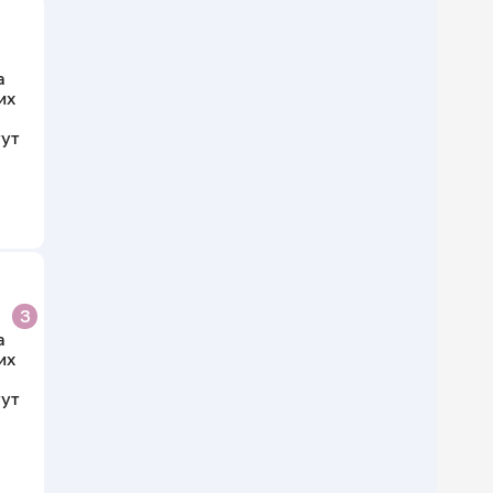
а
их
тут
З
а
их
тут