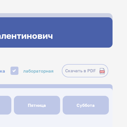
алентинович
Скачать в PDF
ика
лабораторная
Пятница
Суббота