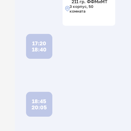
211 гр. ФФМиМТ
3 корпус, 50
комната
17:20
18:40
18:45
20:05