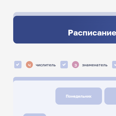
Расписание
ч
з
числитель
знаменатель
Понедельник