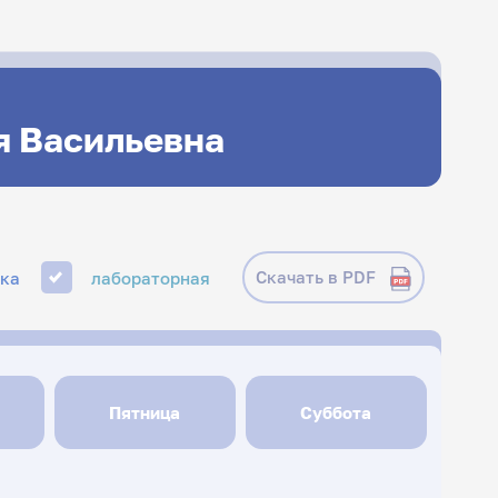
я Васильевна
Скачать в PDF
ика
лабораторная
Пятница
Суббота