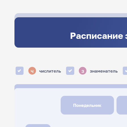
Расписание 
ч
з
числитель
знаменатель
Понедельник