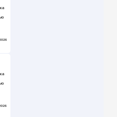
ика
ью
.2026
ика
ью
.2026