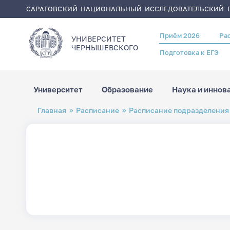
САРАТОВСКИЙ НАЦИОНАЛЬНЫЙ ИССЛЕДОВАТЕЛЬСКИЙ Г
Приём 2026
Ра
Header
УНИВЕРСИТЕТ
menu
ЧЕРНЫШЕВСКОГO
Подготовка к ЕГЭ
Университет
Образование
Наука и иннов
Перейти
Строка
Главная
Расписание
Расписание подразделения
к
навигации
основному
содержанию