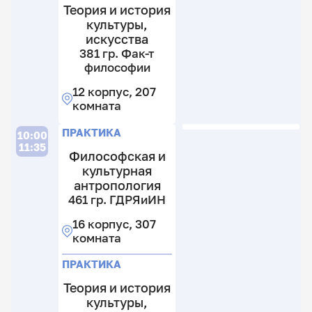
к
Теория и история
3
12
2
культуры,
к
к
к
искусства
2
381 гр. Фак-т
к
философии
12 корпус, 207
комната
П
П
ПРАКТИКА
10:00
11:35
Философская и
культурная
антропология
461 гр. ГДРЯиИН
4
13
16 корпус, 307
гр
гр
комната
Г
Ф
т
16
ПРАКТИКА
ф
к
Теория и история
3
12
культуры,
к
к