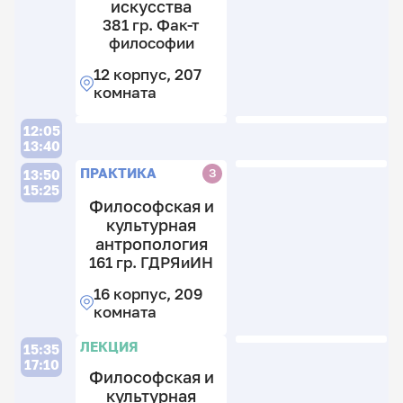
искусства
2
381 гр. Фак-т
к
философии
12 корпус, 207
комната
П
Л
12:05
13:40
П
ПРАКТИКА
З
13:50
15:25
Философская и
культурная
антропология
24
25
161 гр. ГДРЯиИН
2
2
гр
гр
16 корпус, 209
Ф
Ф
комната
т
т
ф
ф
П
ЛЕКЦИЯ
38
15:35
17:10
18
12
12
Философская и
гр
к
к
культурная
Ф