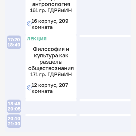
2
2
антропология
т
к
к
161 гр. ГДРЯиИН
ф
16 корпус, 209
12
2
комната
к
гр
2
Ф
ЛЕКЦИЯ
17:20
к
т
18:40
Философия и
ф
культура как
12
разделы
к
обществознания
1
171 гр. ГДРЯиИН
к
12 корпус, 207
комната
18:45
20:05
20:10
21:30