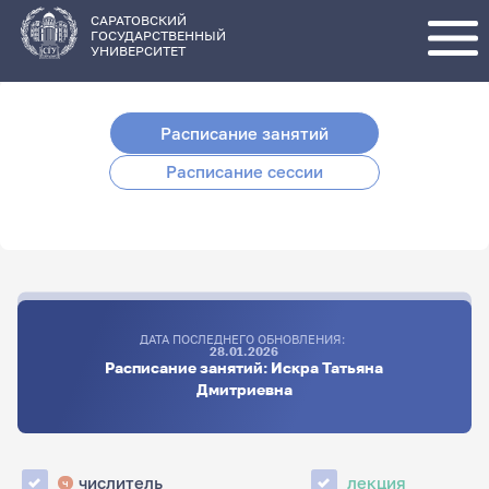
Перейти
к
основному
САРАТОВСКИЙ
содержанию
ГОСУДАРСТВЕННЫЙ
УНИВЕРСИТЕТ
Расписание занятий
Расписание сессии
ДАТА ПОСЛЕДНЕГО ОБНОВЛЕНИЯ:
28.01.2026
Расписание занятий: Искра Татьяна
Дмитриевна
числитель
лекция
ч