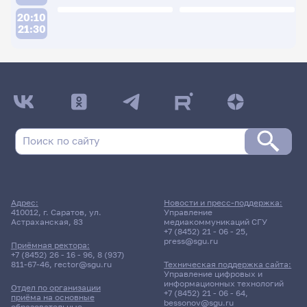
20:10
21:30
ДАТА ПОСЛЕДНЕГО ОБНОВЛЕНИЯ:
28.01.2026
Расписание сессии: Искра Татьяна
Дмитриевна
21 мая 2026 г. 14:00
Адрес:
Новости и пресс-поддержка:
410012, г. Саратов, ул.
Управление
Зачет
Астраханская, 83
медиакоммуникаций СГУ
Возрастная анатомия и
+7 (8452) 21 - 06 - 25
,
физиология
press@sgu.ru
Приёмная ректора:
+7 (8452) 26 - 16 - 96
,
8 (937)
811-67-46
,
rector@sgu.ru
Техническая поддержка сайта:
221гр., Мех-мат
Управление цифровых и
Д/о
информационных технологий
Отдел по организации
+7 (8452) 21 - 06 - 64
,
приёма на основные
bessonov@sgu.ru
образовательные