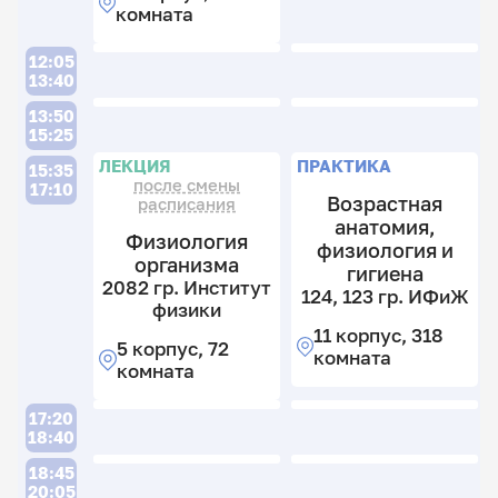
комната
И
11
12:05
к
13:40
3
П
13:50
к
15:25
Л
ЛЕКЦИЯ
ПРАКТИКА
15:35
после смены
17:10
Возрастная
расписания
анатомия,
Физиология
физиология и
2
организма
гигиена
гр
2082 гр. Институт
124, 123 гр. ИФиЖ
М
физики
2
м
11 корпус, 318
гр
5 корпус, 72
комната
М
9
комната
м
к
2
17:20
9
к
18:40
к
2
18:45
к
20:05