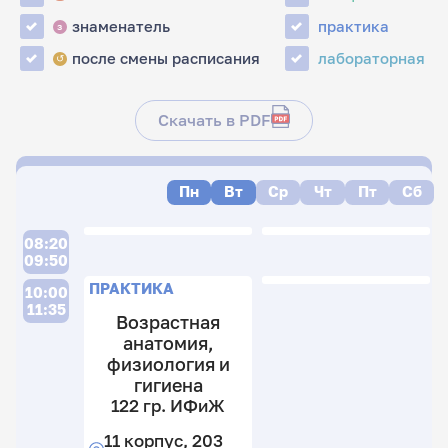
знаменатель
практика
з
после смены расписания
лабораторная
↺
Скачать в PDF
Пн
Вт
Ср
Чт
Пт
Сб
08:20
09:50
П
ПРАКТИКА
10:00
11:35
Возрастная
анатомия,
физиология и
гигиена
122 гр. ИФиЖ
12
11 корпус, 203
гр