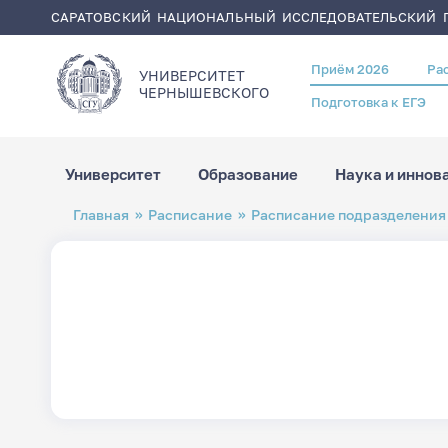
САРАТОВСКИЙ НАЦИОНАЛЬНЫЙ ИССЛЕДОВАТЕЛЬСКИЙ Г
Приём 2026
Ра
Header
УНИВЕРСИТЕТ
menu
ЧЕРНЫШЕВСКОГO
Подготовка к ЕГЭ
Университет
Образование
Наука и иннов
Перейти
Строка
Главная
Расписание
Расписание подразделения
к
навигации
основному
содержанию