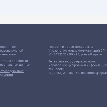
ДАТА ПОСЛЕДНЕГО ОБНОВЛЕНИЯ:
06.04.2026
е сессии: Дементьев Вадим 
едения об
Новости и пресс-поддержка:
разовательной
Управление медиакоммуникаций СГУ
ганизации
+7 (8452) 21 - 06 - 25
,
press@sgu.ru
литика обработки
Техническая поддержка сайта:
рсональных данных
Управление цифровых и информацио
технологий
отиводействие
+7 (8452) 21 - 06 - 64
,
bessonov@sgu.r
ррупции
Отчётность / Дисциплина
Группа / 
152гр., ИФ
стеме современного гуманитарного знания
Д/о
311гр., ИФ
авянский язык (1)
Д/о
341гр., ИФ