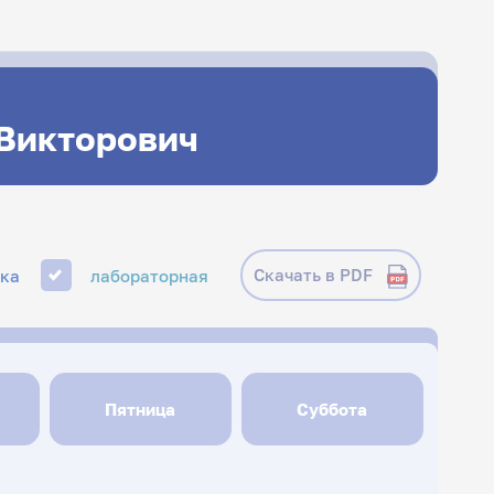
 Викторович
Скачать в PDF
ика
лабораторная
Пятница
Суббота