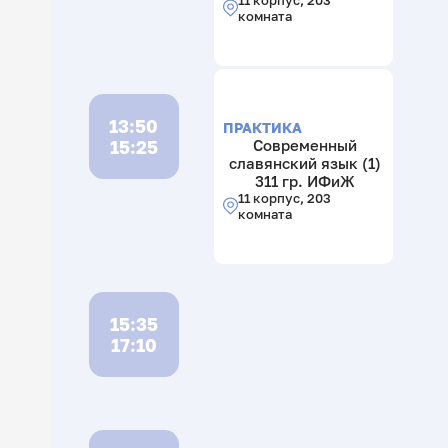
комната
13:50
ПРАКТИКА
15:25
Современный
славянский язык (1)
311 гр. ИФиЖ
11 корпус, 203
комната
15:35
17:10