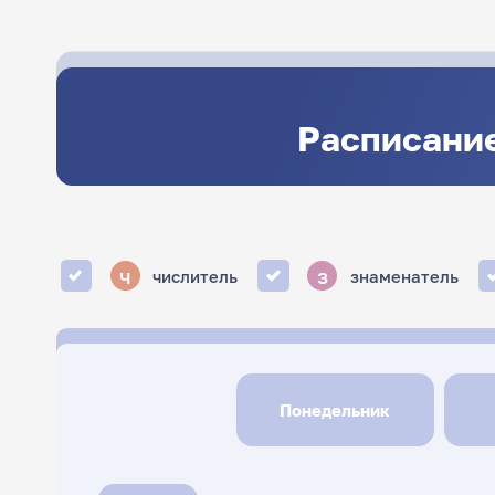
Расписание
ч
з
числитель
знаменатель
Понедельник