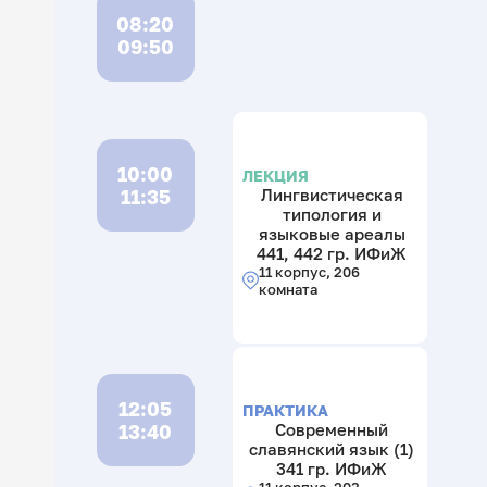
08:20
09:50
10:00
ЛЕКЦИЯ
11:35
Лингвистическая
типология и
языковые ареалы
441, 442 гр. ИФиЖ
11 корпус, 206
комната
12:05
ПРАКТИКА
13:40
Современный
славянский язык (1)
341 гр. ИФиЖ
11 корпус, 203