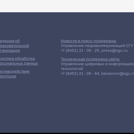
ДАТА ПОСЛЕДНЕГО ОБНОВЛЕНИЯ:
НЕ ОБНОВЛЯЛОСЬ
ие сессии: Экономический 
едения об
Новости и пресс-поддержка:
разовательной
Управление медиакоммуникаций СГУ
ганизации
+7 (8452) 21 - 06 - 25
,
press@sgu.ru
Дневная форма обучения | 441 группа
литика обработки
Техническая поддержка сайта:
рсональных данных
Управление цифровых и информацио
технологий
отиводействие
+7 (8452) 21 - 06 - 64
,
bessonov@sgu.r
ррупции
тность / Дисциплина
Преподавател
Федоляк Василий Степ
циальным развитием персонала
Землянухина Надежда 
Землянухина Надежда 
циология труда