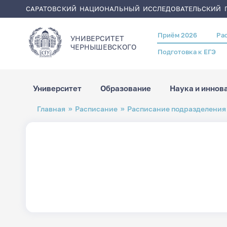
САРАТОВСКИЙ НАЦИОНАЛЬНЫЙ ИССЛЕДОВАТЕЛЬСКИЙ Г
Приём 2026
Ра
Header
УНИВЕРСИТЕТ
menu
ЧЕРНЫШЕВСКОГO
Подготовка к ЕГЭ
Университет
Образование
Наука и иннов
Перейти
Строка
Главная
Расписание
Расписание подразделения
к
навигации
основному
содержанию