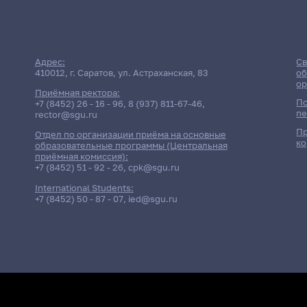
Адрес:
Св
410012, г. Саратов, ул. Астраханская, 83
об
ор
Приёмная ректора:
По
+7 (8452) 26 - 16 - 96
,
8 (937) 811-67-46
,
пе
rector@sgu.ru
Пр
Отдел по организации приёма на основные
ко
Дата
Отчётност
образовательные программы (Центральная
приёмная комиссия):
+7 (8452) 51 - 92 - 26
,
cpk@sgu.ru
Консульта
15 мая 2025 г. 9:00
Основы эле
International Students:
Экзамен
+7 (8452) 50 - 87 - 07
,
ied@sgu.ru
16 мая 2025 г. 9:00
Основы эле
Консульта
19 мая 2026 г. 9:00
Основы эле
Экзамен
20 мая 2026 г. 9:00
Основы эле