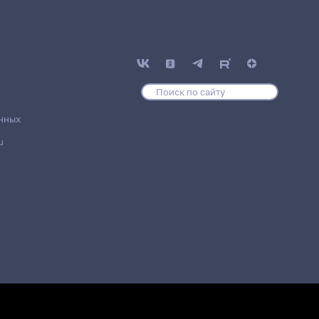
нных
u
Место проведения
блочкова
Место не назначено
блочкова
Место не назначено
лочкова
19 корпус, 311 комната
лочкова
19 корпус, 311 комната