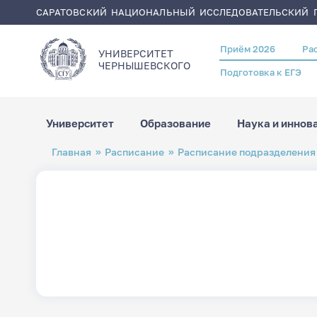
САРАТОВСКИЙ НАЦИОНАЛЬНЫЙ ИССЛЕДОВАТЕЛЬСКИЙ Г
Приём 2026
Ра
Header
УНИВЕРСИТЕТ
menu
ЧЕРНЫШЕВСКОГO
Подготовка к ЕГЭ
Университет
Образование
Наука и иннов
Перейти
Строка
Главная
Расписание
Расписание подразделения
к
навигации
основному
содержанию