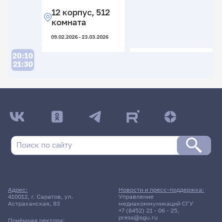
12 корпус, 512
комната
09.02.2026 - 23.03.2026
20:10
21:30
ДАТА ПОСЛЕДНЕГО ОБНОВЛЕНИЯ:
03.06.2026
Расписание сессии: Кузьменко Ольга
Аркадьевна
22 мая 2026 г. 15:35
Адрес:
Новости и пресс-поддержка:
410012, г. Саратов, ул.
Управление
Зачет
Астраханская, 83
медиакоммуникаций СГУ
Управление рекламным
+7 (8452) 21 - 06 - 25
,
агентствоми рекламным
press@sgu.ru
Приёмная ректора: