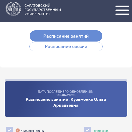
Перейти
к
основному
САРАТОВСКИЙ
содержанию
ГОСУДАРСТВЕННЫЙ
УНИВЕРСИТЕТ
Расписание занятий
Расписание сессии
ДАТА ПОСЛЕДНЕГО ОБНОВЛЕНИЯ:
03.06.2026
Расписание занятий: Кузьменко Ольга
Аркадьевна
числитель
лекция
ч