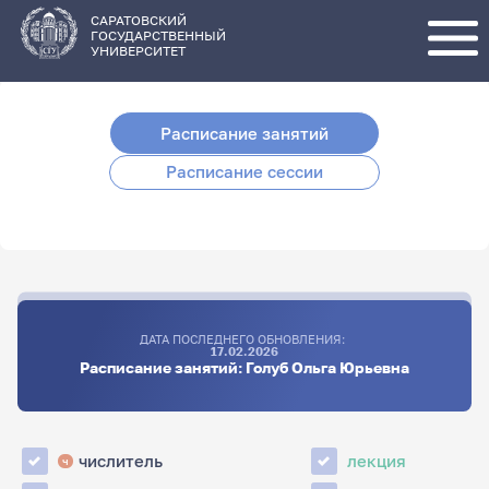
Перейти
к
основному
САРАТОВСКИЙ
содержанию
ГОСУДАРСТВЕННЫЙ
УНИВЕРСИТЕТ
Расписание занятий
Расписание сессии
ДАТА ПОСЛЕДНЕГО ОБНОВЛЕНИЯ:
17.02.2026
Расписание занятий: Голуб Ольга Юрьевна
числитель
лекция
ч