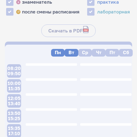
знаменатель
практика
з
после смены расписания
лабораторная
↺
Скачать в PDF
Пн
Вт
Ср
Чт
Пт
Сб
08:20
09:50
10:00
11:35
12:05
13:40
13:50
15:25
15:35
17:10