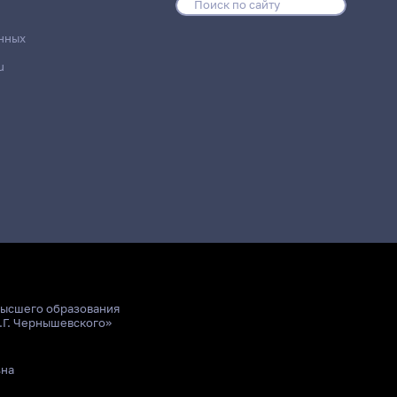
нных
u
Место проведения
12 корпус, 424/425 комната
12 корпус, 424/425 комната
высшего образования
.Г. Чернышевского»
ьна