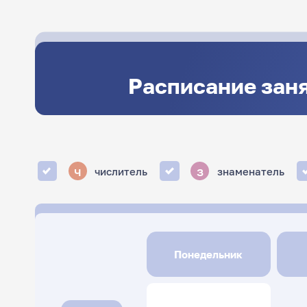
Расписание зан
ч
з
числитель
знаменатель
Понедельник