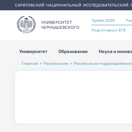
САРАТОВСКИЙ НАЦИОНАЛЬНЫЙ ИССЛЕДОВАТЕЛЬСКИЙ Г
Приём 2026
Ра
Header
УНИВЕРСИТЕТ
menu
ЧЕРНЫШЕВСКОГO
Подготовка к ЕГЭ
Университет
Образование
Наука и иннов
Перейти
Строка
Главная
Расписание
Расписание подразделения
к
навигации
основному
содержанию