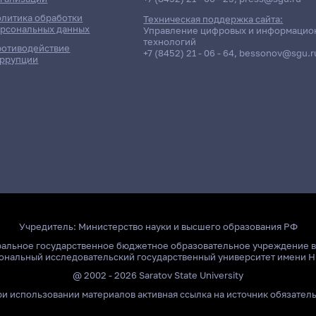
литика обработки
Техническая поддержка сайта:
рсональных данных
Управление цифровых и информацио
технологий
отиводействие
+7 (8452) 21 - 06 - 64
,
bessonov@sgu.r
ррупции
чётность / Дисциплина
Группа / Подразделение
чет
141гр., КНиИТ
ебра и геометрия
Д/о
чет
121гр., КНиИТ
ебра и геометрия
Д/о
Учредитель:
Министерство науки и высшего образования РФ
ральное государственное бюджетное образовательное учреждение 
ональный исследовательский государственный университет имени Н
@ 2002 - 2026 Saratov State University
и использовании материалов активная ссылка на источник обязател