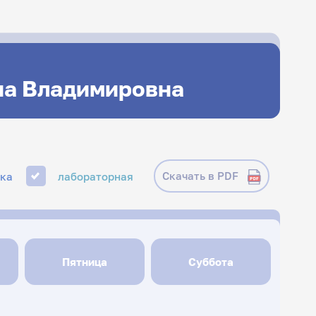
на Владимировна
Скачать в PDF
ика
лабораторная
Пятница
Суббота