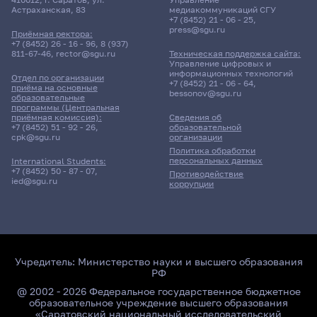
Астраханская, 83
медиакоммуникаций СГУ
+7 (8452) 21 - 06 - 25
,
press@sgu.ru
Приёмная ректора:
+7 (8452) 26 - 16 - 96
,
8 (937)
811-67-46
,
rector@sgu.ru
Техническая поддержка сайта:
Управление цифровых и
информационных технологий
Отдел по организации
+7 (8452) 21 - 06 - 64
,
приёма на основные
bessonov@sgu.ru
образовательные
программы (Центральная
приёмная комиссия):
Сведения об
+7 (8452) 51 - 92 - 26
,
образовательной
cpk@sgu.ru
организации
Политика обработки
персональных данных
International Students:
+7 (8452) 50 - 87 - 07
,
Противодействие
ied@sgu.ru
коррупции
Учредитель:
Министерство науки и высшего образования
РФ
@ 2002 - 2026 Федеральное государственное бюджетное
образовательное учреждение высшего образования
«Саратовский национальный исследовательский