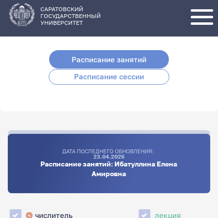
Перейти
к
основному
САРАТОВСКИЙ
содержанию
ГОСУДАРСТВЕННЫЙ
УНИВЕРСИТЕТ
Расписание занятий
Расписание сессии
ДАТА ПОСЛЕДНЕГО ОБНОВЛЕНИЯ:
23.04.2026
Расписание занятий: Ибатуллина Елена
Амировна
числитель
лекция
ч