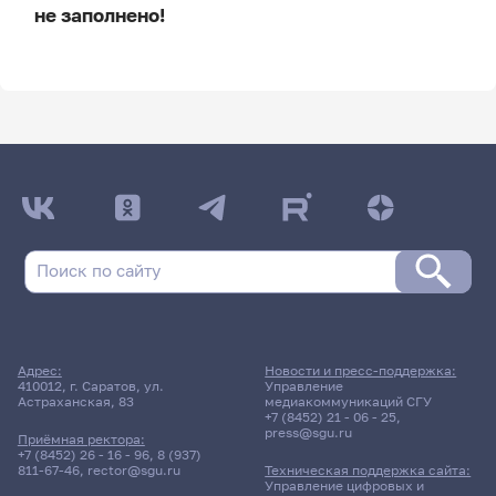
не заполнено!
ДАТА ПОСЛЕДНЕГО ОБНОВЛЕНИЯ:
НЕ ОБНОВЛЯЛОСЬ
Расписание сессии
13 мая 2026 г. 13:20
Практика
Адрес:
Новости и пресс-поддержка:
Преддипломная (научно-
410012, г. Саратов, ул.
Управление
Астраханская, 83
медиакоммуникаций СГУ
исследовательная) практика
+7 (8452) 21 - 06 - 25
,
press@sgu.ru
Приёмная ректора:
5354гр., БППФ
+7 (8452) 26 - 16 - 96
,
8 (937)
811-67-46
,
rector@sgu.ru
Техническая поддержка сайта:
Д/о
Управление цифровых и