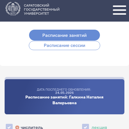
Перейти
к
основному
САРАТОВСКИЙ
содержанию
ГОСУДАРСТВЕННЫЙ
УНИВЕРСИТЕТ
Расписание занятий
Расписание сессии
ДАТА ПОСЛЕДНЕГО ОБНОВЛЕНИЯ:
24.05.2026
Расписание занятий: Галкина Наталия
Валерьевна
числитель
лекция
ч