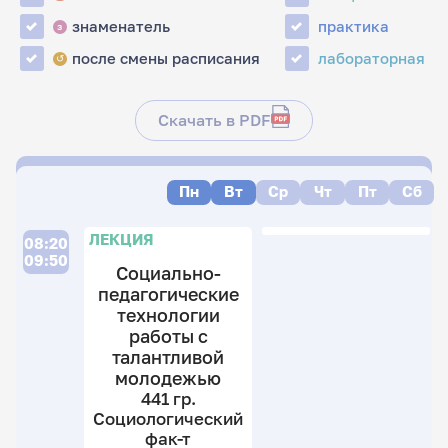
знаменатель
практика
з
после смены расписания
лабораторная
↺
Скачать в PDF
Пн
Вт
Ср
Чт
Пт
Сб
П
Л
ЛЕКЦИЯ
08:20
09:50
Социально-
педагогические
технологии
работы с
талантливой
молодежью
14
гр
441 гр.
4
С
Социологический
гр
ф
фак-т