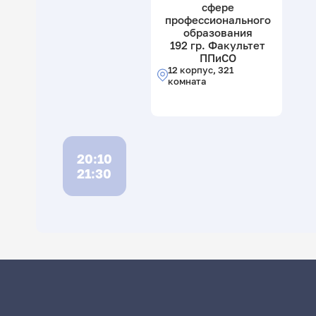
сфере
профессионального
образования
192 гр. Факультет
ППиСО
12 корпус, 321
комната
20:10
21:30