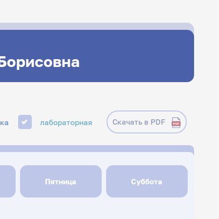
 Борисовна
Скачать в PDF
ика
лабораторная
Пятница
Суббота