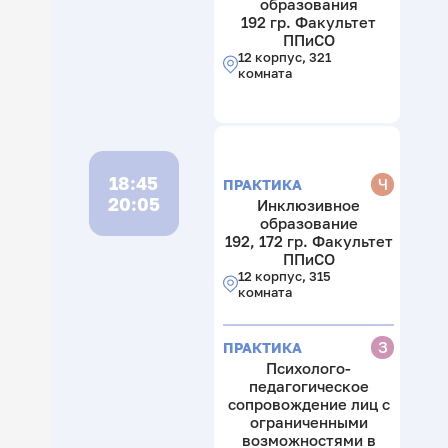
образования
192 гр. Факультет
ППиСО
12 корпус, 321
комната
18:45
Ч
ПРАКТИКА
20:05
Инклюзивное
образование
192, 172 гр. Факультет
ППиСО
12 корпус, 315
комната
З
ПРАКТИКА
Психолого-
педагогическое
сопровождение лиц с
ограниченными
возможностями в