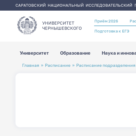
САРАТОВСКИЙ НАЦИОНАЛЬНЫЙ ИССЛЕДОВАТЕЛЬСКИЙ Г
Приём 2026
Ра
Header
УНИВЕРСИТЕТ
menu
ЧЕРНЫШЕВСКОГO
Подготовка к ЕГЭ
Университет
Образование
Наука и иннов
Перейти
Строка
Главная
Расписание
Расписание подразделения
к
навигации
основному
содержанию