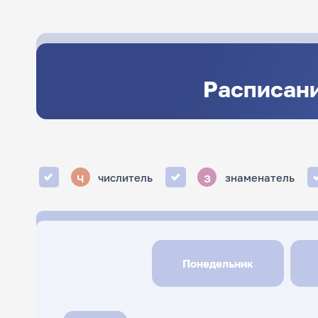
Расписани
ч
з
числитель
знаменатель
Понедельник