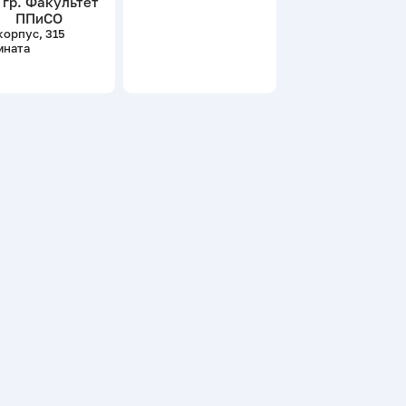
 гр. Факультет
ППиСО
корпус, 315
мната