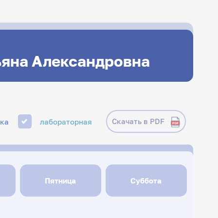
ьяна Александровна
Скачать в PDF
ика
лабораторная
Пятница
Суббота