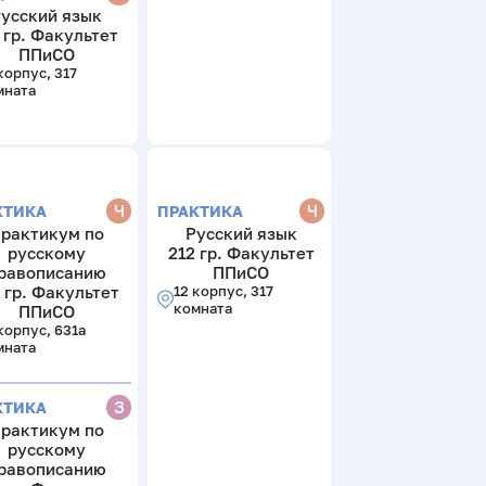
усский язык
 гр. Факультет
ППиСО
корпус, 317
мната
Ч
Ч
КТИКА
ПРАКТИКА
рактикум по
Русский язык
русскому
212 гр. Факультет
равописанию
ППиСО
 гр. Факультет
12 корпус, 317
комната
ППиСО
корпус, 631а
мната
З
КТИКА
рактикум по
русскому
равописанию