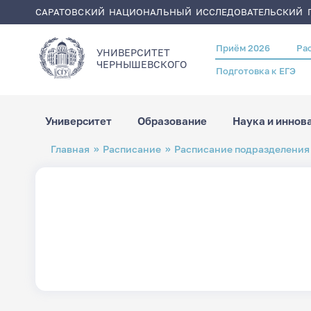
САРАТОВСКИЙ НАЦИОНАЛЬНЫЙ ИССЛЕДОВАТЕЛЬСКИЙ Г
Приём 2026
Ра
Header
УНИВЕРСИТЕТ
menu
ЧЕРНЫШЕВСКОГO
Подготовка к ЕГЭ
Университет
Образование
Наука и иннов
Перейти
Строка
Главная
Расписание
Расписание подразделения
к
навигации
основному
содержанию