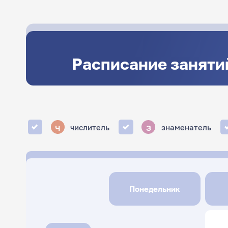
Расписание заняти
ч
з
числитель
знаменатель
Понедельник