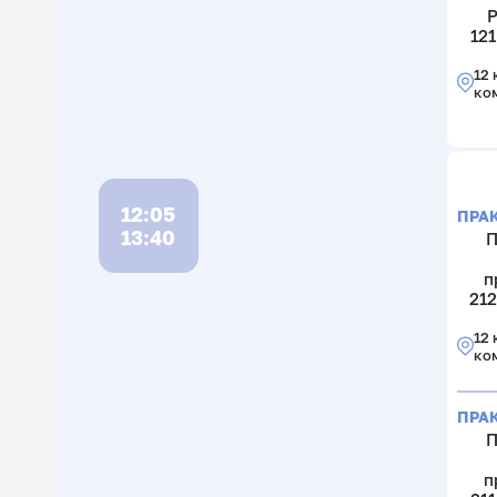
Р
121
12 
ко
12:05
ПРА
13:40
П
п
212
12 
ко
ПРА
П
п