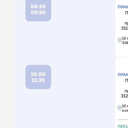
08:20
ПРА
09:50
П
п
311
12 
31
10:00
ПРА
11:35
П
п
312
12 
ко
ЛЕК