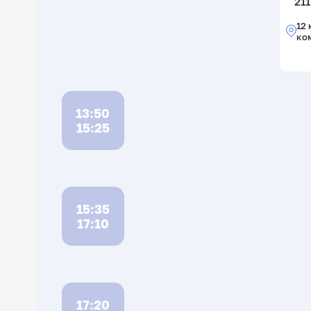
211
12 
ко
13:50
15:25
15:35
17:10
17:20