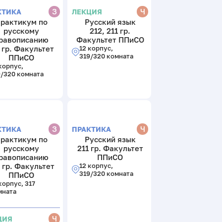
З
Ч
КТИКА
ЛЕКЦИЯ
рактикум по
Русский язык
русскому
212, 211 гр.
равописанию
Факультет ППиСО
 гр. Факультет
12 корпус,
319/320 комната
ППиСО
корпус,
9/320 комната
З
Ч
КТИКА
ПРАКТИКА
рактикум по
Русский язык
русскому
211 гр. Факультет
равописанию
ППиСО
 гр. Факультет
12 корпус,
319/320 комната
ППиСО
корпус, 317
мната
Ч
ЦИЯ