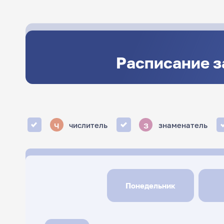
Расписание з
ч
з
числитель
знаменатель
Понедельник