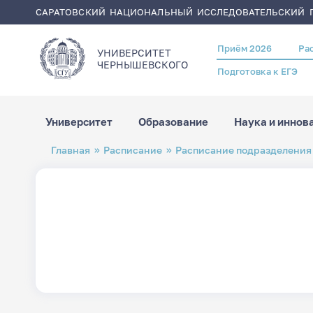
САРАТОВСКИЙ НАЦИОНАЛЬНЫЙ ИССЛЕДОВАТЕЛЬСКИЙ Г
Приём 2026
Ра
Header
УНИВЕРСИТЕТ
menu
ЧЕРНЫШЕВСКОГO
Подготовка к ЕГЭ
Университет
Образование
Наука и иннов
Перейти
Строка
Главная
Расписание
Расписание подразделения
к
навигации
основному
содержанию