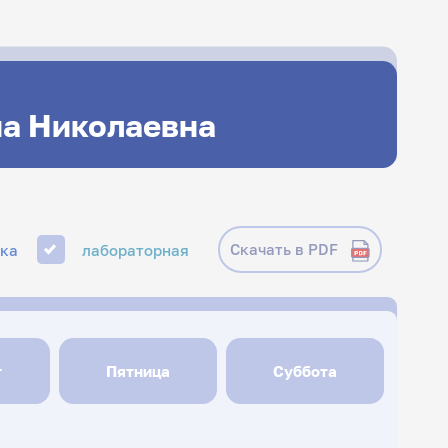
на Николаевна
Скачать в PDF
ика
лабораторная
г
Пятница
Суббота