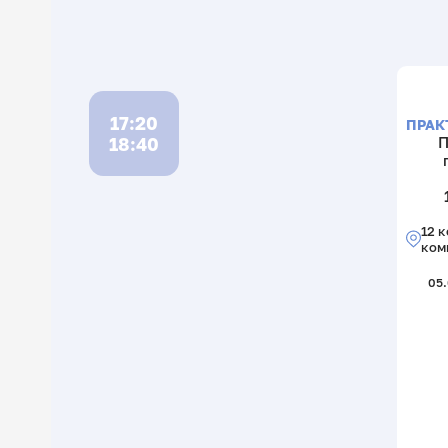
17:20
ПРАК
18:40
П
12 к
ком
05.