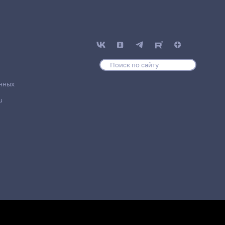
нных
u