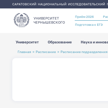
САРАТОВСКИЙ НАЦИОНАЛЬНЫЙ ИССЛЕДОВАТЕЛЬСКИЙ Г
Приём 2026
Ра
Header
УНИВЕРСИТЕТ
menu
ЧЕРНЫШЕВСКОГO
Подготовка к ЕГЭ
Университет
Образование
Наука и иннов
Перейти
Строка
Главная
Расписание
Расписание подразделения
к
навигации
основному
содержанию