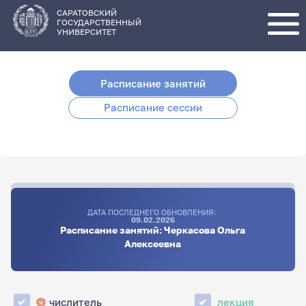
Перейти
к
основному
САРАТОВСКИЙ
содержанию
ГОСУДАРСТВЕННЫЙ
УНИВЕРСИТЕТ
Расписание занятий
Расписание сессии
ДАТА ПОСЛЕДНЕГО ОБНОВЛЕНИЯ:
09.02.2026
Расписание занятий: Черкасова Ольга
Алексеевна
числитель
лекция
ч