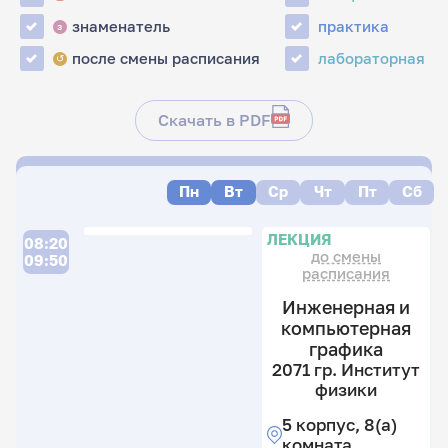
знаменатель
практика
з
после смены расписания
лабораторная
↺
Скачать в PDF
Пн
Вт
Ср
Чт
Пт
Сб
Л
ЛЕКЦИЯ
08:20
до смены
09:50
расписания
Инженерная и
компьютерная
графика
2071 гр. Институт
физики
5 корпус, 8(а)
4
комната
гр