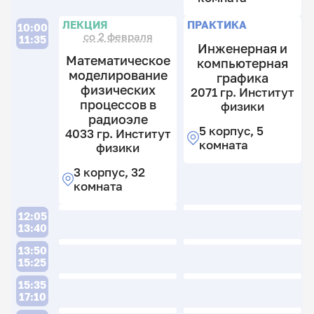
И
П
ЛЕКЦИЯ
ПРАКТИКА
ф
10:00
со 2 февраля
11:35
Инженерная и
5
Математическое
компьютерная
к
моделирование
8(
графика
физических
к
2071 гр. Институт
процессов в
физики
радиоэле
5 корпус, 5
4033 гр. Институт
комната
физики
4
гр
3 корпус, 32
И
комната
ф
П
12:05
5
13:40
к
5
13:50
15:25
к
1
15:35
гр
17:10
И