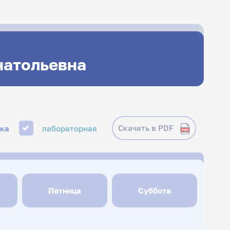
натольевна
Скачать в PDF
ика
лабораторная
Пятница
Суббота