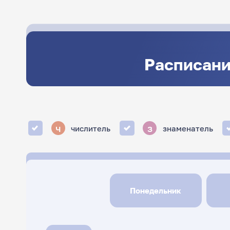
Расписани
ч
з
числитель
знаменатель
Понедельник