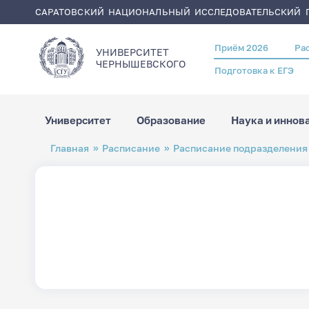
САРАТОВСКИЙ НАЦИОНАЛЬНЫЙ ИССЛЕДОВАТЕЛЬСКИЙ Г
Приём 2026
Ра
Header
УНИВЕРСИТЕТ
menu
ЧЕРНЫШЕВСКОГO
Подготовка к ЕГЭ
Университет
Образование
Наука и иннов
Перейти
Строка
Главная
Расписание
Расписание подразделения
к
навигации
основному
содержанию