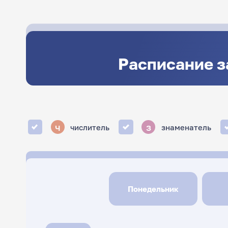
Расписание 
ч
з
числитель
знаменатель
Понедельник