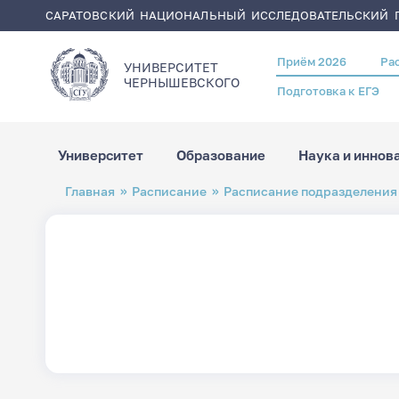
САРАТОВСКИЙ НАЦИОНАЛЬНЫЙ ИССЛЕДОВАТЕЛЬСКИЙ Г
Приём 2026
Ра
Header
УНИВЕРСИТЕТ
menu
ЧЕРНЫШЕВСКОГO
Подготовка к ЕГЭ
Университет
Образование
Наука и иннов
Перейти
Строка
Главная
Расписание
Расписание подразделения
к
навигации
основному
содержанию