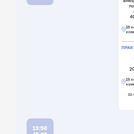
внеш
п
4
15 к
ком
ПРАК
20
15 к
ком
10.
13:50