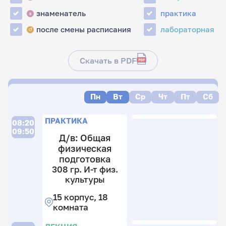
знаменатель
практика
з
после смены расписания
лабораторная
↺
Скачать в PDF
Пн
Вт
Ср
Чт
Пт
Сб
П
ПРАКТИКА
08:20
09:50
Д/в: Общая
физическая
3
подготовка
гр
308 гр. И-т физ.
И
культуры
т
15 корпус, 18
ф
комната
к
15
Л
П