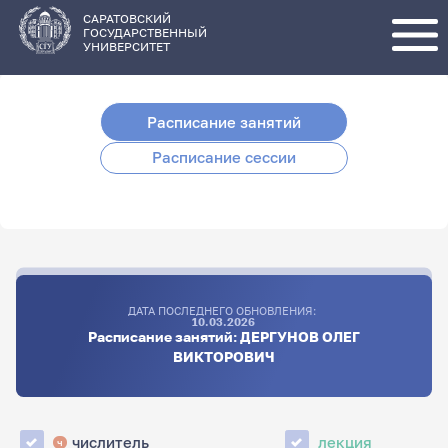
Перейти
к
основному
САРАТОВСКИЙ
содержанию
ГОСУДАРСТВЕННЫЙ
УНИВЕРСИТЕТ
Расписание занятий
Расписание сессии
ДАТА ПОСЛЕДНЕГО ОБНОВЛЕНИЯ:
10.03.2026
Расписание занятий: ДЕРГУНОВ ОЛЕГ
ВИКТОРОВИЧ
числитель
лекция
ч