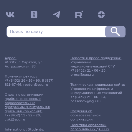
4
к
ДАТА ПОСЛЕДНЕГО ОБНОВЛЕНИЯ:
31.03.2026
Расписание сессии: Экономический факультет
Вечерняя форма обучения | 371 группа
25 мая 2026 г. 15:30
Адрес:
Новости и пресс-поддержка:
410012, г. Саратов, ул.
Управление
Зачет
Астраханская, 83
медиакоммуникаций СГУ
Финансовый менеджмент
+7 (8452) 21 - 06 - 25
,
press@sgu.ru
Приёмная ректора:
+7 (8452) 26 - 16 - 96
,
8 (937)
Фирсова Анна Александровна
811-67-46
,
rector@sgu.ru
Техническая поддержка сайта:
Управление цифровых и
информационных технологий
Отдел по организации
+7 (8452) 21 - 06 - 64
,
12 корпус, 433/434 комната
приёма на основные
bessonov@sgu.ru
образовательные
программы (Центральная
приёмная комиссия):
Сведения об
26 мая 2026 г. 08:20
+7 (8452) 51 - 92 - 26
,
образовательной
cpk@sgu.ru
организации
Политика обработки
Зачет
персональных данных
International Students: