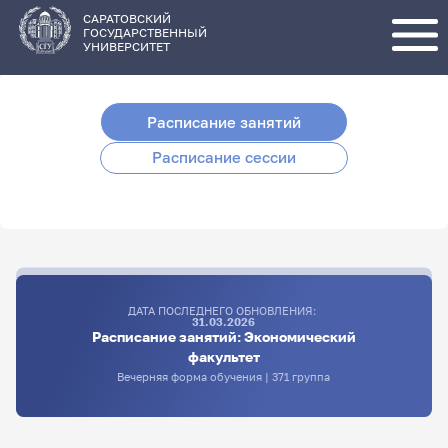
Перейти
к
основному
САРАТОВСКИЙ
содержанию
ГОСУДАРСТВЕННЫЙ
УНИВЕРСИТЕТ
Расписание занятий
Расписание сессии
ДАТА ПОСЛЕДНЕГО ОБНОВЛЕНИЯ:
31.03.2026
Расписание занятий: Экономический
факультет
Вечерняя форма обучения | 371 группа