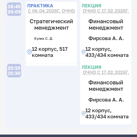
Л
П
ПРАКТИКА
ЛЕКЦИЯ
18:45
С 06.04.2026Г. ОЧНО
ОЧНО С 17.02.2026Г.
20:05
Д
Стратегический
Финансовый
Л
менеджмент
менеджмент
И
Фирсова А. А.
Кулик С. Д.
12
Б
Го
12 корпус, 517
12 корпус,
к
С.
М
комната
433/434 комната
С.
4
В.
к
12
П
ЛЕКЦИЯ
20:10
к
12
ОЧНО С 17.02.2026Г.
21:30
5
к
к
4
Финансовый
к
менеджмент
Фирсова А. А.
Ку
12 корпус,
С.
433/434 комната
Д.
12
к