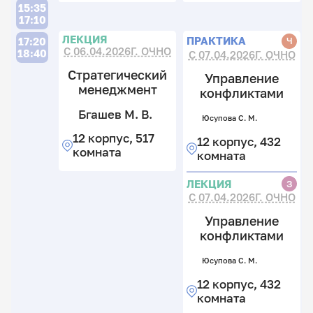
15:35
Л
17:10
Л
П
Л
П
ЛЕКЦИЯ
Н
ПРАКТИКА
Ч
17:20
Л
С 06.04.2026Г. ОЧНО
18:40
С 07.04.2026Г. ОЧНО
Л
Д
Н
Стратегический
Управление
менеджмент
конфликтами
Д
Бгашев М. В.
Юсупова С. М.
К
Го
Д
12 корпус, 517
12 корпус, 432
С.
Е.
Л
комната
С.
комната
А
И
12
ЛЕКЦИЯ
З
к
12
12
С 07.04.2026Г. ОЧНО
5
к
к
к
4
4
Управление
к
к
конфликтами
Л
Юсупова С. М.
12 корпус, 432
комната