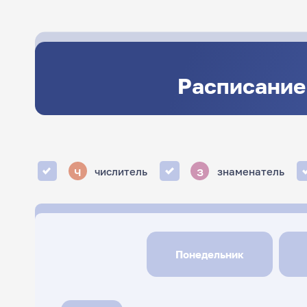
Расписание
ч
з
числитель
знаменатель
Понедельник