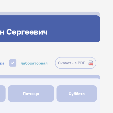
н Сергеевич
Скачать в PDF
ика
лабораторная
Пятница
Суббота