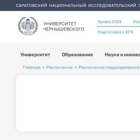
САРАТОВСКИЙ НАЦИОНАЛЬНЫЙ ИССЛЕДОВАТЕЛЬСКИЙ Г
Приём 2026
Ра
Header
УНИВЕРСИТЕТ
menu
ЧЕРНЫШЕВСКОГO
Подготовка к ЕГЭ
Университет
Образование
Наука и иннов
Перейти
Строка
Главная
Расписание
Расписание подразделения
к
навигации
основному
содержанию