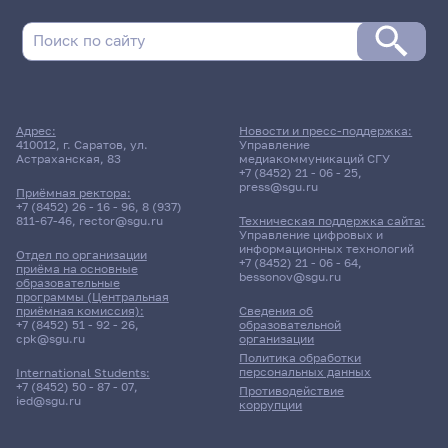
Расписание сессии: Созонник Алексей
Владимирович
21 апреля 2026 г. 15:35
Адрес:
Новости и пресс-поддержка:
410012, г. Саратов, ул.
Управление
Зачет
Астраханская, 83
медиакоммуникаций СГУ
Психолого-педагогические
+7 (8452) 21 - 06 - 25
,
технологии в
press@sgu.ru
Приёмная ректора:
профессиональной
+7 (8452) 26 - 16 - 96
,
8 (937)
деятельности
811-67-46
,
rector@sgu.ru
Техническая поддержка сайта:
Управление цифровых и
информационных технологий
Отдел по организации
191гр., ГДРЯиИН
+7 (8452) 21 - 06 - 64
,
приёма на основные
Д/о
bessonov@sgu.ru
образовательные
программы (Центральная
приёмная комиссия):
Сведения об
12 корпус, 323/324 комната
+7 (8452) 51 - 92 - 26
,
образовательной
cpk@sgu.ru
организации
Политика обработки
21 апреля 2026 г. 18:45
персональных данных
International Students:
+7 (8452) 50 - 87 - 07
,
Противодействие
ied@sgu.ru
коррупции
Зачет
Психолого-педагогические