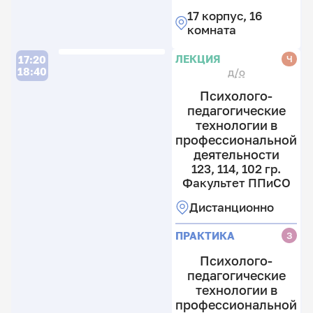
17 корпус, 16
комната
П
ЛЕКЦИЯ
Ч
17:20
18:40
д/о
Психолого-
педагогические
технологии в
1
профессиональной
гр
деятельности
Ф
123, 114, 102 гр.
Факультет ППиСО
13
к
Дистанционно
8
к
ПРАКТИКА
З
Психолого-
педагогические
технологии в
профессиональной