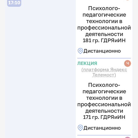
1
17:10
Психолого-
гр
педагогические
Ф
1
технологии в
гр
13
профессиональной
Ф
1
к
деятельности
гр
8
13
181 гр. ГДРЯиИН
Ф
к
к
Дистанционно
8
13
к
к
ЛЕКЦИЯ
Ч
8
(платформа Яндекс
к
Телемост)
Психолого-
педагогические
технологии в
профессиональной
деятельности
171 гр. ГДРЯиИН
Дистанционно