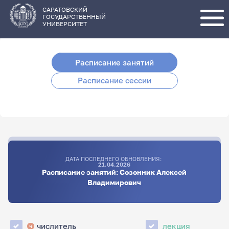
Перейти
к
основному
САРАТОВСКИЙ
содержанию
ГОСУДАРСТВЕННЫЙ
УНИВЕРСИТЕТ
Расписание занятий
Расписание сессии
ДАТА ПОСЛЕДНЕГО ОБНОВЛЕНИЯ:
21.04.2026
Расписание занятий: Созонник Алексей
Владимирович
числитель
лекция
ч