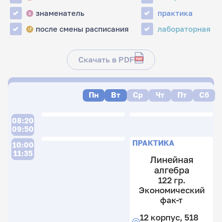
знаменатель
практика
з
после смены расписания
лабораторная
↺
Скачать в PDF
Пн
Вт
Ср
Чт
Пт
Сб
08:20
09:50
ПРАКТИКА
10:00
11:35
Линейная
алгебра
122 гр.
Экономический
фак-т
12 корпус, 518