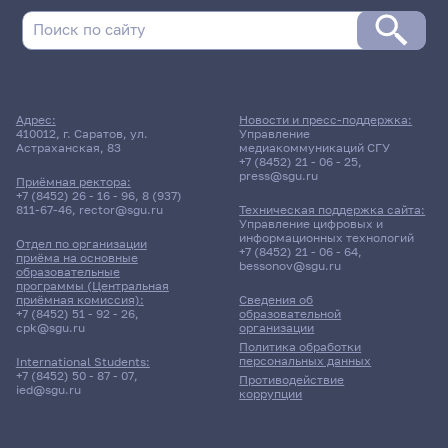
т
к
Александровна
41
12
к
к
41
9 июня 2026 г. 17:20
к
Адрес:
Новости и пресс-поддержка:
410012, г. Саратов, ул.
Управление
Консультация
Астраханская, 83
медиакоммуникаций СГУ
Математический анализ
+7 (8452) 21 - 06 - 25
,
press@sgu.ru
Приёмная ректора:
+7 (8452) 26 - 16 - 96
,
8 (937)
141гр., Экономический фак-т
811-67-46
,
rector@sgu.ru
Техническая поддержка сайта:
В/о
Управление цифровых и
информационных технологий
Отдел по организации
+7 (8452) 21 - 06 - 64
,
12 корпус, 430 комната
приёма на основные
bessonov@sgu.ru
образовательные
программы (Центральная
приёмная комиссия):
Сведения об
9 июня 2026 г. 17:20
+7 (8452) 51 - 92 - 26
,
образовательной
cpk@sgu.ru
организации
Политика обработки
Консультация
персональных данных
International Students:
Математический анализ
+7 (8452) 50 - 87 - 07
,
Противодействие
ied@sgu.ru
коррупции
161гр., Экономический фак-т
В/о