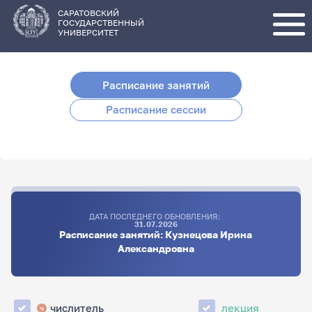
Перейти
к
основному
САРАТОВСКИЙ
содержанию
ГОСУДАРСТВЕННЫЙ
УНИВЕРСИТЕТ
Расписание занятий
Расписание сессии
ДАТА ПОСЛЕДНЕГО ОБНОВЛЕНИЯ:
31.07.2026
Расписание занятий: Кузнецова Ирина
Александровна
числитель
лекция
ч