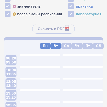
знаменатель
практика
з
после смены расписания
лабораторная
↺
Скачать в PDF
Пн
Вт
Ср
Чт
Пт
Сб
08:20
09:50
10:00
11:35
12:05
13:40
13:50
15:25
15:35