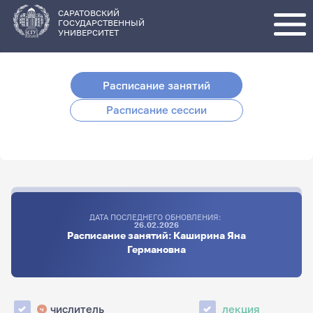
Перейти
к
основному
САРАТОВСКИЙ
содержанию
ГОСУДАРСТВЕННЫЙ
УНИВЕРСИТЕТ
Расписание занятий
Расписание сессии
ДАТА ПОСЛЕДНЕГО ОБНОВЛЕНИЯ:
26.02.2026
Расписание занятий: Каширина Яна
Германовна
числитель
лекция
ч