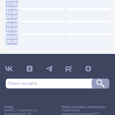
17:10
17:20
18:40
18:45
20:05
20:10
21:30
ДАТА ПОСЛЕДНЕГО ОБНОВЛЕНИЯ:
29.01.2026
Расписание сессии: Скрипаль Анатолий
Владимирович
27 мая 2026 г. 10:00
Адрес:
Новости и пресс-поддержка:
410012, г. Саратов, ул.
Управление
Зачет
Астраханская, 83
медиакоммуникаций СГУ