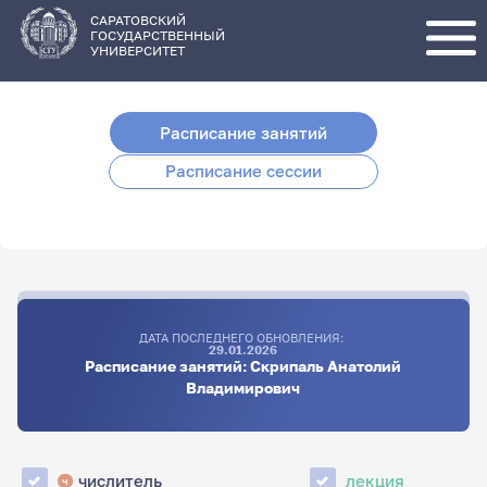
Перейти
к
основному
САРАТОВСКИЙ
содержанию
ГОСУДАРСТВЕННЫЙ
УНИВЕРСИТЕТ
Расписание занятий
Расписание сессии
ДАТА ПОСЛЕДНЕГО ОБНОВЛЕНИЯ:
29.01.2026
Расписание занятий: Скрипаль Анатолий
Владимирович
числитель
лекция
ч