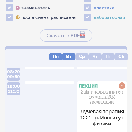
знаменатель
практика
з
после смены расписания
лабораторная
↺
Скачать в PDF
Пн
Вт
Ср
Чт
Пт
Сб
08:20
09:50
ЛЕКЦИЯ
Ч
10:00
11:35
3 февраля занятие
будет в 207
аудитории
Лучевая терапия
1221 гр. Институт
физики