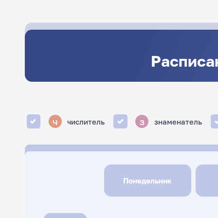
Расписан
ч
з
числитель
знаменатель
Понедельник