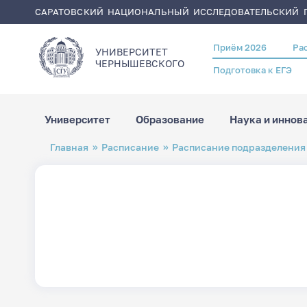
САРАТОВСКИЙ НАЦИОНАЛЬНЫЙ ИССЛЕДОВАТЕЛЬСКИЙ Г
Приём 2026
Ра
Header
УНИВЕРСИТЕТ
menu
ЧЕРНЫШЕВСКОГO
Подготовка к ЕГЭ
Университет
Образование
Наука и иннов
Перейти
Строка
Главная
Расписание
Расписание подразделения
к
навигации
основному
содержанию