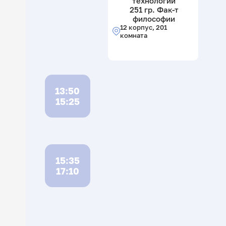
технологии
251 гр. Фак-т
философии
12 корпус, 201
комната
13:50
15:25
15:35
17:10