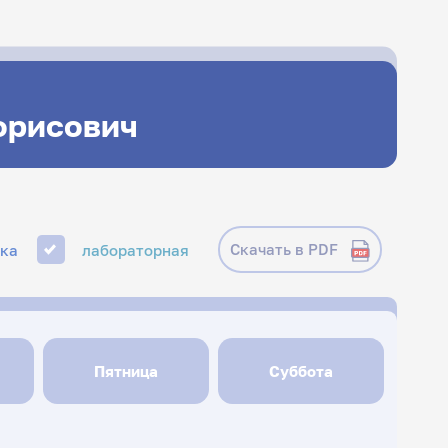
Борисович
Скачать в PDF
ика
лабораторная
Пятница
Суббота