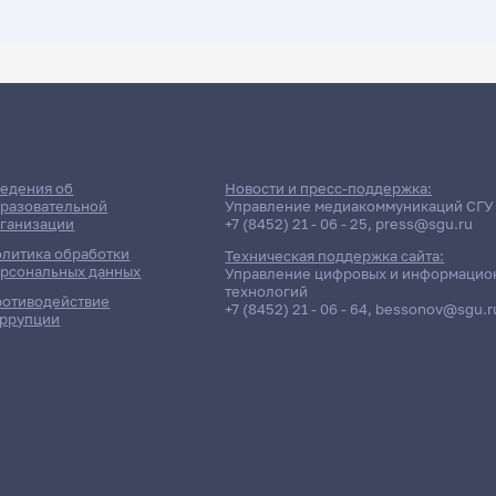
ДАТА ПОСЛЕДНЕГО ОБНОВЛЕНИЯ:
05.04.2026
ние сессии: Тяпаев Ливат Б
едения об
Новости и пресс-поддержка:
разовательной
Управление медиакоммуникаций СГУ
ганизации
+7 (8452) 21 - 06 - 25
,
press@sgu.ru
литика обработки
Техническая поддержка сайта:
рсональных данных
Управление цифровых и информацио
технологий
отиводействие
+7 (8452) 21 - 06 - 64
,
bessonov@sgu.r
ррупции
Отчётность / Дисциплина
П
271гр
ддипломная практика
Д/о
271гр
ская работа (рассредоточенная)
Д/о
421гр
еддипломная) практика
Д/о