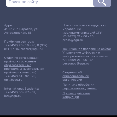
23 мая 2026 г. 15:35
Адрес:
Новости и пресс-поддержка:
410012, г. Саратов, ул.
Управление
Зачет
Астраханская, 83
медиакоммуникаций СГУ
Анализ данных в бизнес-аналитике
+7 (8452) 21 - 06 - 25
,
press@sgu.ru
Приёмная ректора:
+7 (8452) 26 - 16 - 96
,
8 (937)
Файзлиев Алексей Раисович
811-67-46
,
rector@sgu.ru
Техническая поддержка сайта:
Управление цифровых и
информационных технологий
Отдел по организации
+7 (8452) 21 - 06 - 64
,
12 корпус, 404 комната
приёма на основные
bessonov@sgu.ru
образовательные
программы (Центральная
приёмная комиссия):
Сведения об
25 мая 2026 г. 12:00
+7 (8452) 51 - 92 - 26
,
образовательной
cpk@sgu.ru
организации
Политика обработки
Дифференцированный зачет
персональных данных
International Students:
Управление проектами
+7 (8452) 50 - 87 - 07
,
Противодействие
ied@sgu.ru
коррупции
Козырь Светлана Ивановна
12 корпус, 517 комната