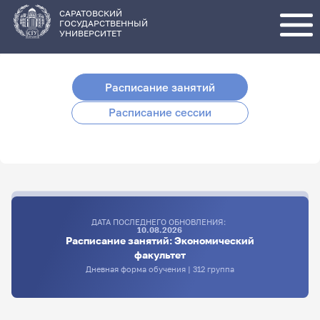
Перейти
к
основному
САРАТОВСКИЙ
содержанию
ГОСУДАРСТВЕННЫЙ
УНИВЕРСИТЕТ
Расписание занятий
Расписание сессии
ДАТА ПОСЛЕДНЕГО ОБНОВЛЕНИЯ:
10.08.2026
Расписание занятий: Экономический
факультет
Дневная форма обучения | 312 группа