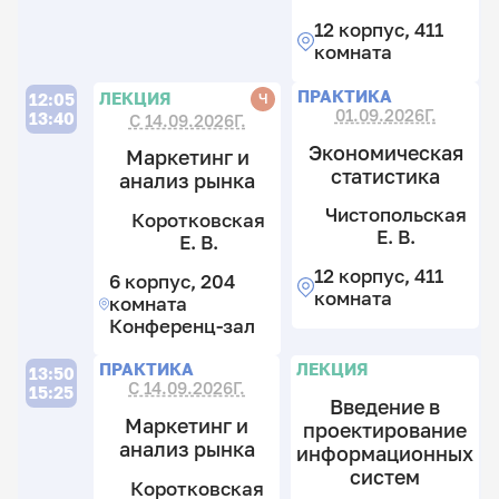
12
12
к
12 корпус, 411
к
4
комната
41
к
к
П
П
Л
ПРАКТИКА
ЛЕКЦИЯ
Ч
12:05
01.09.2026Г.
13:40
С 14.09.2026Г.
Экономическая
Маркетинг и
статистика
анализ рынка
Ко
С.
Чистопольская
А
Коротковская
И.
Г
Е. В.
Д
Е. В.
12
С
А
к
С
12 корпус, 411
6 корпус, 204
4
комната
12
комната
12
к
к
Конференц-зал
к
4
4
к
П
П
Л
ПРАКТИКА
ЛЕКЦИЯ
13:50
к
С 14.09.2026Г.
15:25
Введение в
Маркетинг и
проектирование
анализ рынка
информационных
Ко
систем
С.
Коротковская
А
И.