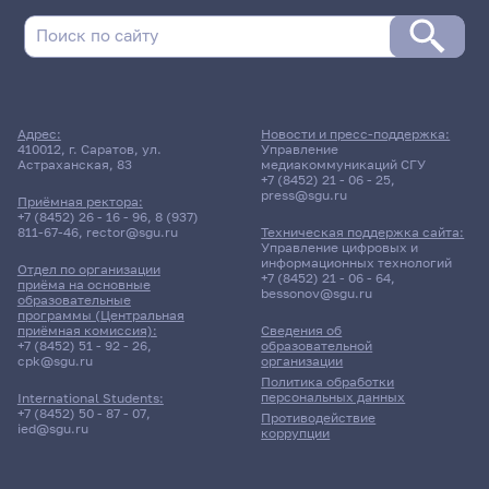
29 мая 2026 г. 10:00
Зачет
Адрес:
Новости и пресс-поддержка:
Охрана труда в электронной
410012, г. Саратов, ул.
Управление
Астраханская, 83
медиакоммуникаций СГУ
промышленности
+7 (8452) 21 - 06 - 25
,
press@sgu.ru
Приёмная ректора:
2051гр., Институт физики
+7 (8452) 26 - 16 - 96
,
8 (937)
811-67-46
,
rector@sgu.ru
Техническая поддержка сайта:
Д/о
Управление цифровых и
информационных технологий
Отдел по организации
+7 (8452) 21 - 06 - 64
,
8 корпус, 309 комната
приёма на основные
bessonov@sgu.ru
образовательные
программы (Центральная
приёмная комиссия):
Сведения об
29 мая 2026 г. 10:00
+7 (8452) 51 - 92 - 26
,
образовательной
cpk@sgu.ru
организации
Политика обработки
Зачет
персональных данных
International Students:
Охрана труда
+7 (8452) 50 - 87 - 07
,
Противодействие
ied@sgu.ru
коррупции
2101гр., Институт физики
Д/о