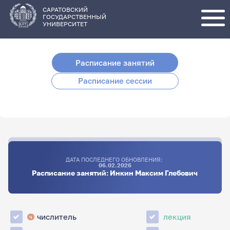
Перейти
к
основному
САРАТОВСКИЙ
содержанию
ГОСУДАРСТВЕННЫЙ
УНИВЕРСИТЕТ
Расписание занятий
Расписание сессии
ДАТА ПОСЛЕДНЕГО ОБНОВЛЕНИЯ:
06.02.2026
Расписание занятий: Инкин Максим Глебович
числитель
лекция
ч