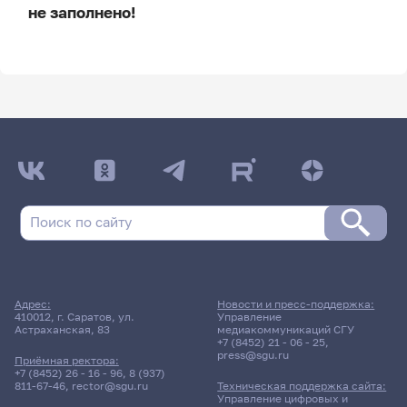
не заполнено!
ДАТА ПОСЛЕДНЕГО ОБНОВЛЕНИЯ:
НЕ ОБНОВЛЯЛОСЬ
Расписание сессии
13 марта 2026 г. 13:30
Зачет
Адрес:
Новости и пресс-поддержка:
Коррекция дисграфии у
410012, г. Саратов, ул.
Управление
Астраханская, 83
медиакоммуникаций СГУ
детей младшего школьного
+7 (8452) 21 - 06 - 25
,
возраста
press@sgu.ru
Приёмная ректора:
+7 (8452) 26 - 16 - 96
,
8 (937)
811-67-46
,
rector@sgu.ru
Техническая поддержка сайта:
4343гр., БППФ
Управление цифровых и
Д/о