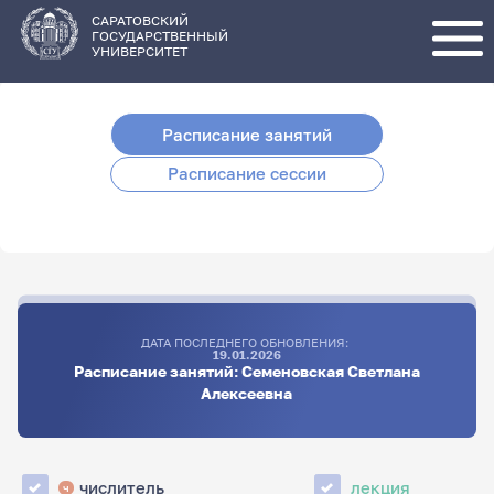
Перейти
к
основному
САРАТОВСКИЙ
содержанию
ГОСУДАРСТВЕННЫЙ
УНИВЕРСИТЕТ
Расписание занятий
Расписание сессии
ДАТА ПОСЛЕДНЕГО ОБНОВЛЕНИЯ:
19.01.2026
Расписание занятий: Семеновская Светлана
Алексеевна
числитель
лекция
ч