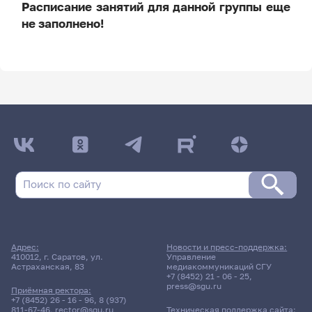
Расписание занятий для данной группы еще
не заполнено!
ДАТА ПОСЛЕДНЕГО ОБНОВЛЕНИЯ:
03.08.2026
Расписание сессии: Кириллова Ирина
Васильевна
21 мая 2026 г. 10:00
Адрес:
Новости и пресс-поддержка:
410012, г. Саратов, ул.
Управление
Зачет
Астраханская, 83
медиакоммуникаций СГУ
Основы механики сплошной
+7 (8452) 21 - 06 - 25
,
среды
press@sgu.ru
Приёмная ректора:
+7 (8452) 26 - 16 - 96
,
8 (937)
811-67-46
,
rector@sgu.ru
Техническая поддержка сайта: