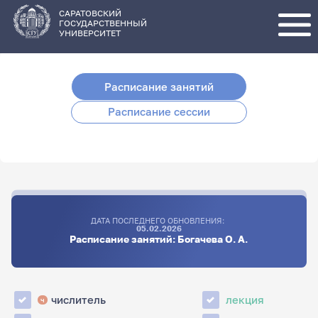
Перейти
к
основному
САРАТОВСКИЙ
содержанию
ГОСУДАРСТВЕННЫЙ
УНИВЕРСИТЕТ
Расписание занятий
Расписание сессии
ДАТА ПОСЛЕДНЕГО ОБНОВЛЕНИЯ:
05.02.2026
Расписание занятий: Богачева О. А.
числитель
лекция
ч