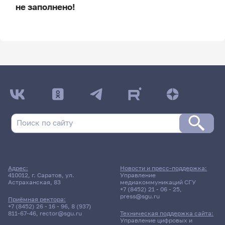
не заполнено!
ДАТА ПОСЛЕДНЕГО ОБНОВЛЕНИЯ:
НЕ ОБНОВЛЯЛОСЬ
Расписание сессии
Расписание сессии еще не заполнено!
Адрес:
Новости и пресс-поддержка:
410012, г. Саратов, ул.
Управление
Астраханская, 83
медиакоммуникаций СГУ
+7 (8452) 21 - 06 - 25
,
press@sgu.ru
Приёмная ректора:
+7 (8452) 26 - 16 - 96
,
8 (937)
811-67-46
,
rector@sgu.ru
Техническая поддержка сайта:
Управление цифровых и