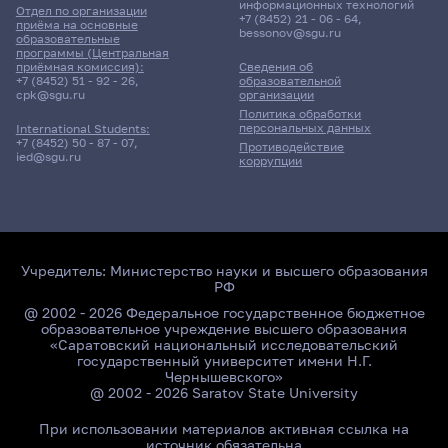
информационных технологий
Отдел по организации
+7 (8452) 21 - 06 - 64
,
приёма на основные
bessonov@sgu.ru
образовательные
программы (Центральная
приёмная комиссия):
Сведения об
+7 (8452) 51 - 92 - 26
,
образовательной
cpk@sgu.ru
организации
Политика обработки
персональных данных
International Students:
+7 (8452) 50 - 87 - 07
,
Противодействие
ied@sgu.ru
коррупции
Учредитель:
Министерство науки и высшего образования
РФ
@ 2002 - 2026 Федеральное государственное бюджетное
образовательное учреждение высшего образования
«Саратовский национальный исследовательский
государственный университет имени Н.Г.
Чернышевского»
@ 2002 - 2026 Saratov State University
При использовании материалов активная ссылка на
источник обязательна