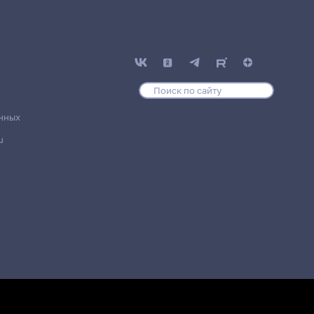
нных
u