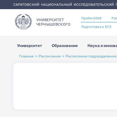
САРАТОВСКИЙ НАЦИОНАЛЬНЫЙ ИССЛЕДОВАТЕЛЬСКИЙ Г
Приём 2026
Ра
Header
УНИВЕРСИТЕТ
menu
ЧЕРНЫШЕВСКОГO
Подготовка к ЕГЭ
Университет
Образование
Наука и иннов
Перейти
Строка
Главная
Расписание
Расписание подразделения
к
навигации
основному
содержанию