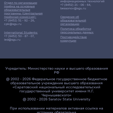
информационных технологий
Отдел по организации
+7 (8452) 21 - 06 - 64
,
приёма на основные
bessonov@sgu.ru
образовательные
программы (Центральная
приёмная комиссия):
Сведения об
+7 (8452) 51 - 92 - 26
,
образовательной
cpk@sgu.ru
организации
Политика обработки
персональных данных
International Students:
+7 (8452) 50 - 87 - 07
,
Противодействие
ied@sgu.ru
коррупции
Учредитель:
Министерство науки и высшего образования
РФ
@ 2002 - 2026 Федеральное государственное бюджетное
образовательное учреждение высшего образования
«Саратовский национальный исследовательский
государственный университет имени Н.Г.
Чернышевского»
@ 2002 - 2026 Saratov State University
При использовании материалов активная ссылка на
источник обязательна