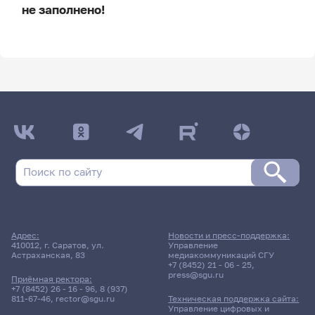
не заполнено!
ДАТА ПОСЛЕДНЕГО ОБНОВЛЕНИЯ:
НЕ ОБНОВЛЯЛОСЬ
Расписание сессии
Расписание сессии еще не заполнено!
Адрес:
Новости и пресс-поддержка:
410012, г. Саратов, ул.
Управление
Астраханская, 83
медиакоммуникаций СГУ
+7 (8452) 21 - 06 - 25
,
press@sgu.ru
Приёмная ректора:
+7 (8452) 26 - 16 - 96
,
8 (937)
811-67-46
,
rector@sgu.ru
Техническая поддержка сайта:
Управление цифровых и