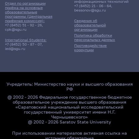
информационных технологий
Отдел по организации
+7 (8452) 21 - 06 - 64
,
приёма на основные
bessonov@sgu.ru
образовательные
программы (Центральная
приёмная комиссия):
Сведения об
+7 (8452) 51 - 92 - 26
,
образовательной
cpk@sgu.ru
организации
Политика обработки
персональных данных
International Students:
+7 (8452) 50 - 87 - 07
,
Противодействие
ied@sgu.ru
коррупции
Учредитель:
Министерство науки и высшего образования
РФ
@ 2002 - 2026 Федеральное государственное бюджетное
образовательное учреждение высшего образования
«Саратовский национальный исследовательский
государственный университет имени Н.Г.
Чернышевского»
@ 2002 - 2026 Saratov State University
При использовании материалов активная ссылка на
источник обязательна