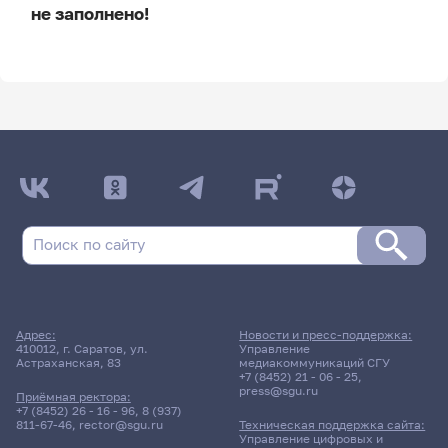
не заполнено!
ДАТА ПОСЛЕДНЕГО ОБНОВЛЕНИЯ:
НЕ ОБНОВЛЯЛОСЬ
Расписание сессии
Расписание сессии еще не заполнено!
Адрес:
Новости и пресс-поддержка:
410012, г. Саратов, ул.
Управление
Астраханская, 83
медиакоммуникаций СГУ
+7 (8452) 21 - 06 - 25
,
press@sgu.ru
Приёмная ректора:
+7 (8452) 26 - 16 - 96
,
8 (937)
811-67-46
,
rector@sgu.ru
Техническая поддержка сайта:
Управление цифровых и