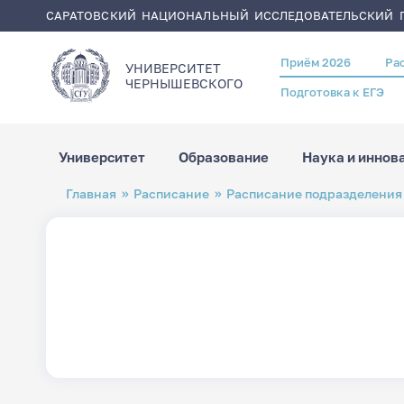
САРАТОВСКИЙ НАЦИОНАЛЬНЫЙ ИССЛЕДОВАТЕЛЬСКИЙ Г
Приём 2026
Ра
Header
УНИВЕРСИТЕТ
menu
ЧЕРНЫШЕВСКОГO
Подготовка к ЕГЭ
Университет
Образование
Наука и иннов
Перейти
Строка
Главная
Расписание
Расписание подразделения
к
навигации
основному
содержанию