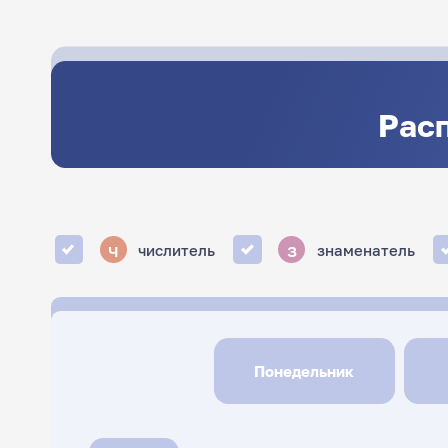
Расп
ч
з
числитель
знаменатель
Понедельник