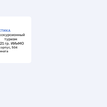
КТИКА
кскурсионный
туризм
21 гр. ИИиМО
корпус, 504
мната