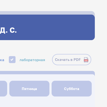
Д. С.
Скачать в PDF
ика
лабораторная
Пятница
Суббота