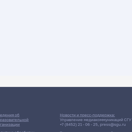
ДАТА ПОСЛЕДНЕГО ОБНОВЛЕНИЯ:
29.06.2026
писание сессии: Мурзакова Д
едения об
Новости и пресс-поддержка:
разовательной
Управление медиакоммуникаций СГУ
ганизации
+7 (8452) 21 - 06 - 25
,
press@sgu.ru